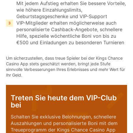
Mit jedem Aufstieg erhalten Sie bessere Vorteile,
wie höhere Einzahlungslimits,
Geburtstagsgeschenke und VIP-Support
VIP-Mitglieder erhalten möglicherweise auch
personalisierte Cashback-Angebote, schnellere
Hilfe, spezielle wöchentliche Boni von bis zu
€500 und Einladungen zu besonderen Turnieren
Um sicherzustellen, dass treue Spieler bei der Kings Chance
Casino App stets geschätzt werden, bringt jede Stufe
sinnvolle Verbesserungen Ihres Erlebnisses und mehr Wert für
Ihr Geld.
Treten Sie heute dem VIP-Club
bei
Schalten Sie exklusive Belohnungen, schnellere
Auszahlungen und personalisierte Boni mit dem
Treueprogramm der Kings Chance Casino App