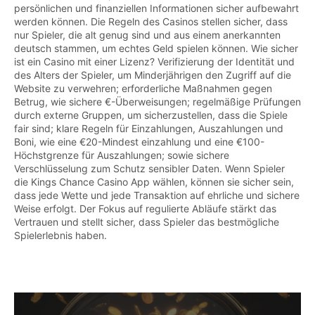
persönlichen und finanziellen Informationen sicher aufbewahrt
werden können. Die Regeln des Casinos stellen sicher, dass
nur Spieler, die alt genug sind und aus einem anerkannten
deutsch stammen, um echtes Geld spielen können. Wie sicher
ist ein Casino mit einer Lizenz? Verifizierung der Identität und
des Alters der Spieler, um Minderjährigen den Zugriff auf die
Website zu verwehren; erforderliche Maßnahmen gegen
Betrug, wie sichere €-Überweisungen; regelmäßige Prüfungen
durch externe Gruppen, um sicherzustellen, dass die Spiele
fair sind; klare Regeln für Einzahlungen, Auszahlungen und
Boni, wie eine €20-Mindest einzahlung und eine €100-
Höchstgrenze für Auszahlungen; sowie sichere
Verschlüsselung zum Schutz sensibler Daten. Wenn Spieler
die Kings Chance Casino App wählen, können sie sicher sein,
dass jede Wette und jede Transaktion auf ehrliche und sichere
Weise erfolgt. Der Fokus auf regulierte Abläufe stärkt das
Vertrauen und stellt sicher, dass Spieler das bestmögliche
Spielerlebnis haben.