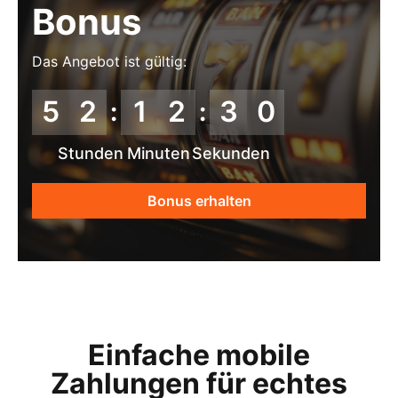
Bonus
Das Angebot ist gültig:
5
2
1
2
2
8
:
:
Stunden
Minuten
Sekunden
Bonus erhalten
Einfache mobile
Zahlungen für echtes