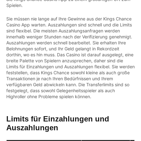
Spielen.
Sie müssen nie lange auf Ihre Gewinne aus der Kings Chance
Casino App warten. Auszahlungen sind schnell und die Limits
sind flexibel. Die meisten Auszahlungsanfragen werden
innerhalb weniger Stunden nach der Verifizierung genehmigt.
Auszahlungen werden schnell bearbeitet. Sie erhalten Ihre
Belohnungen sofort, und Ihr Geld gelangt in Rekordzeit
dorthin, wo es hin muss. Das Casino ist darauf ausgelegt, eine
breite Palette von Spielern anzusprechen, daher sind die
Limits für Einzahlungen und Auszahlungen flexibel. Sie werden
feststellen, dass Kings Chance sowohl kleine als auch große
Transaktionen je nach Ihren Bedürfnissen und Ihrem
verfügbaren Geld abwickeln kann. Die Transferlimits sind so
festgelegt, dass sowohl Gelegenheitsspieler als auch
Highroller ohne Probleme spielen können.
Limits für Einzahlungen und
Auszahlungen