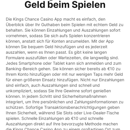
Geld beim Spielen
Die Kings Chance Casino App macht es einfach, den
Überblick über Ihr Guthaben beim Spielen mit echtem Geld zu
behalten. Sie können Einzahlungen und Auszahlungen sofort
vornehmen, sodass Sie sich aufs Spielen konzentrieren
können, anstatt sich für Konten anzumelden. Mit der App
können Sie bequem Geld hinzufügen und es jederzeit
auszahlen, wenn es Ihnen passt. Es gibt keine langen
Formulare auszufüllen oder Wartezeiten, die langweilig sind.
Jedes Smartphone oder Tablet kann sich anmelden und zum
Banking-Bereich gehen. Sie können sicher bereits ab €10 zu
Ihrem Konto hinzufügen oder mit nur wenigen Taps mehr Geld
für einen größeren Einsatz hinzufügen. Nicht nur Einzahlungen
sind einfach, auch Auszahlungen sind schnell und
unkompliziert, sodass Sie Ihre Gewinne sofort genießen
können. In jedem Schritt sind Sicherheitsmaßnahmen
integriert, um Ihre persönlichen und Zahlungsinformationen zu
schützen. Sofortige Transaktionsbenachrichtigungen geben
Ihnen Sicherheit, während Sie Slots oder Live-Dealer-Tische
spielen. Schnelle Einzahlungen ab €10 und schnelle
Auszahlungen direkt auf Ihre bevorzugte Methode machen
die Kings Chance Casino App zu einem großartigen Ort zum