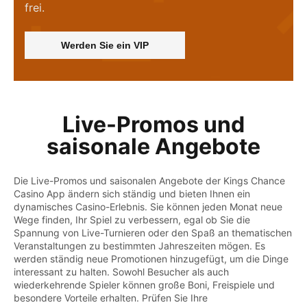
frei.
Werden Sie ein VIP
Live-Promos und
saisonale Angebote
Die Live-Promos und saisonalen Angebote der Kings Chance
Casino App ändern sich ständig und bieten Ihnen ein
dynamisches Casino-Erlebnis. Sie können jeden Monat neue
Wege finden, Ihr Spiel zu verbessern, egal ob Sie die
Spannung von Live-Turnieren oder den Spaß an thematischen
Veranstaltungen zu bestimmten Jahreszeiten mögen. Es
werden ständig neue Promotionen hinzugefügt, um die Dinge
interessant zu halten. Sowohl Besucher als auch
wiederkehrende Spieler können große Boni, Freispiele und
besondere Vorteile erhalten. Prüfen Sie Ihre