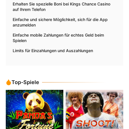
Erhalten Sie spezielle Boni bei Kings Chance Casino
auf Ihrem Telefon
Einfache und sichere Möglichkeit, sich für die App
anzumelden
Einfache mobile Zahlungen für echtes Geld beim
Spielen
Limits für Einzahlungen und Auszahlungen
Mobile Spielweise, die reibungslos funktioniert
Beste Sicherheitsfunktionen für sichere Transaktionen
Lizenzierte und regulierte Casino-Spiele
Top-Spiele
Treueprämien und VIP-Vorteile
Live-Promos und saisonale Angebote
Zuverlässiger Kundenservice in der App
Zusammenfassung der Kings Chance Casino App