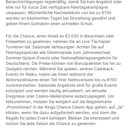
Benachrichtigungen regelmäßig, damit Sie kein Angebot oder
eine nur für kurze Zeit verfügbare Feiertagskampagne
verpassen. Wöchentliche Nachladeboni von bis zu €150
werden an bestimmten Tagen bei Einzahlung gewährt und
geben Ihrem Guthaben einen schnellen Schub.
Für die Chance, einen Anteil an €2.000 in Barpreisen oder
Freiwetten zu gewinnen, nehmen Sie an Live-Tischspiel-
Turnieren teil. Saisonale Verlosungen: Achten Sie auf
Feiertagsspecials wie Gewinnspiele zum Jahreswechsel,
Sommer-Splash-Events oder Nationalfeiertagsangebote für
Deutschland. Die Preise können von Bonuspaketen bis hin zu
Gadgets reichen. Während Sie spielen, senken Cashback-
Events Ihr Risiko, indem sie Ihnen während der
Aktionszeiträume einen Teil Ihrer Nettoverluste bis zu €100
zurückerstatten. Saisonale Angebote sind für große Events
konzipiert und werden häufig aktualisiert, um aktuelle
Ereignisse oder Casino-Meilensteine widerzuspiegeln. Um
teilzunehmen, müssen Sie lediglich auf die Registerkarte
„Promotionen“ in der Kings Chance Casino App gehen, auf „Ja“
klicken, wenn Sie dazu aufgefordert werden, und dann die
Regeln für jedes Event befolgen. Bleiben Sie interessiert und
nutzen Sie jede Saison als Chance zu gewinnen.