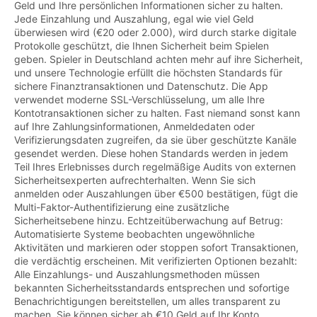
Geld und Ihre persönlichen Informationen sicher zu halten.
Jede Einzahlung und Auszahlung, egal wie viel Geld
überwiesen wird (€20 oder 2.000), wird durch starke digitale
Protokolle geschützt, die Ihnen Sicherheit beim Spielen
geben. Spieler in Deutschland achten mehr auf ihre Sicherheit,
und unsere Technologie erfüllt die höchsten Standards für
sichere Finanztransaktionen und Datenschutz. Die App
verwendet moderne SSL-Verschlüsselung, um alle Ihre
Kontotransaktionen sicher zu halten. Fast niemand sonst kann
auf Ihre Zahlungsinformationen, Anmeldedaten oder
Verifizierungsdaten zugreifen, da sie über geschützte Kanäle
gesendet werden. Diese hohen Standards werden in jedem
Teil Ihres Erlebnisses durch regelmäßige Audits von externen
Sicherheitsexperten aufrechterhalten. Wenn Sie sich
anmelden oder Auszahlungen über €500 bestätigen, fügt die
Multi-Faktor-Authentifizierung eine zusätzliche
Sicherheitsebene hinzu. Echtzeitüberwachung auf Betrug:
Automatisierte Systeme beobachten ungewöhnliche
Aktivitäten und markieren oder stoppen sofort Transaktionen,
die verdächtig erscheinen. Mit verifizierten Optionen bezahlt:
Alle Einzahlungs- und Auszahlungsmethoden müssen
bekannten Sicherheitsstandards entsprechen und sofortige
Benachrichtigungen bereitstellen, um alles transparent zu
machen. Sie können sicher ab €10 Geld auf Ihr Konto