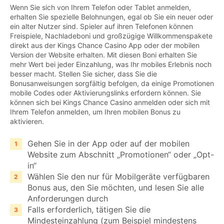
Wenn Sie sich von Ihrem Telefon oder Tablet anmelden,
erhalten Sie spezielle Belohnungen, egal ob Sie ein neuer oder
ein alter Nutzer sind. Spieler auf ihren Telefonen können
Freispiele, Nachladeboni und großzügige Willkommenspakete
direkt aus der Kings Chance Casino App oder der mobilen
Version der Website erhalten. Mit diesen Boni erhalten Sie
mehr Wert bei jeder Einzahlung, was Ihr mobiles Erlebnis noch
besser macht. Stellen Sie sicher, dass Sie die
Bonusanweisungen sorgfältig befolgen, da einige Promotionen
mobile Codes oder Aktivierungslinks erfordern können. Sie
können sich bei Kings Chance Casino anmelden oder sich mit
Ihrem Telefon anmelden, um Ihren mobilen Bonus zu
aktivieren.
Gehen Sie in der App oder auf der mobilen
Website zum Abschnitt „Promotionen“ oder „Opt-
in“
Wählen Sie den nur für Mobilgeräte verfügbaren
Bonus aus, den Sie möchten, und lesen Sie alle
Anforderungen durch
Falls erforderlich, tätigen Sie die
Mindesteinzahlung (zum Beispiel mindestens