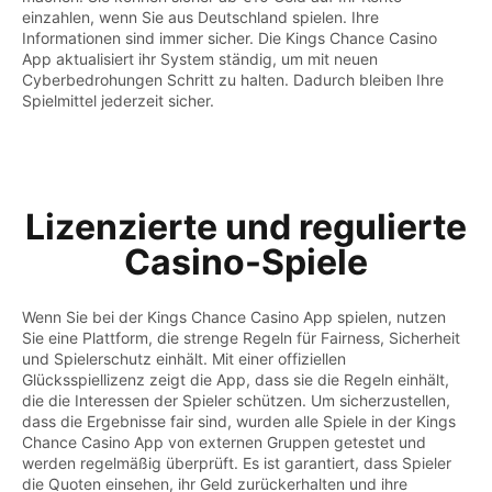
einzahlen, wenn Sie aus Deutschland spielen. Ihre
Informationen sind immer sicher. Die Kings Chance Casino
App aktualisiert ihr System ständig, um mit neuen
Cyberbedrohungen Schritt zu halten. Dadurch bleiben Ihre
Spielmittel jederzeit sicher.
Lizenzierte und regulierte
Casino-Spiele
Wenn Sie bei der Kings Chance Casino App spielen, nutzen
Sie eine Plattform, die strenge Regeln für Fairness, Sicherheit
und Spielerschutz einhält. Mit einer offiziellen
Glücksspiellizenz zeigt die App, dass sie die Regeln einhält,
die die Interessen der Spieler schützen. Um sicherzustellen,
dass die Ergebnisse fair sind, wurden alle Spiele in der Kings
Chance Casino App von externen Gruppen getestet und
werden regelmäßig überprüft. Es ist garantiert, dass Spieler
die Quoten einsehen, ihr Geld zurückerhalten und ihre