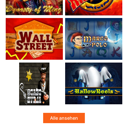
Alle ansehen