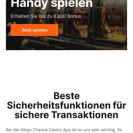
Handy spielen
Erhalten Sie bis zu €200 Bonus
Jetzt spielen
Beste
Sicherheitsfunktionen für
sichere Transaktionen
Bei der Kings Chance Casino App ist es uns sehr wichtig, Ihr