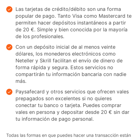
Las tarjetas de crédito/débito son una forma
popular de pago. Tanto Visa como Mastercard te
permiten hacer depósitos instantáneos a partir
de 20 €. Simple y bien conocida por la mayoría
de los profesionales.
Con un depósito inicial de al menos veinte
dólares, los monederos electrónicos como
Neteller y Skrill facilitan el envío de dinero de
forma rápida y segura. Estos servicios no
compartirán tu información bancaria con nadie
más.
Paysafecard y otros servicios que ofrecen vales
prepagados son excelentes si no quieres
conectar tu banco o tarjeta. Puedes comprar
vales en persona y depositar desde 20 € sin dar
tu información de pago personal.
Todas las formas en que puedes hacer una transacción están