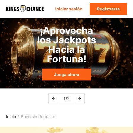
Iniciar sesión
Registrarse
¡Aprovecha
los Jackpots
Hacia la
Fortuna!
Juega ahora
1/2
Inicio
Bono sin depósito