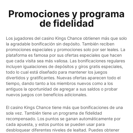
Promociones y programa
de fidelidad
Los jugadores del casino Kings Chance obtienen más que solo
la agradable bonificación sin depósito. También reciben
promociones especiales y promociones solo por ser leales. La
plataforma es famosa por sus ofertas especiales que hacen
que cada visita sea más valiosa. Las bonificaciones regulares
incluyen igualaciones de depósitos y giros gratis especiales,
todo lo cual está diseñado para mantener los juegos
divertidos y gratificantes. Nuevas ofertas aparecen todo el
tiempo, dando tanto a los miembros nuevos como a los
antiguos la oportunidad de agregar a sus saldos o probar
nuevos juegos con beneficios adicionales.
El casino Kings Chance tiene más que bonificaciones de una
sola vez. También tiene un programa de fidelidad
recompensado. Los puntos se ganan automáticamente por
cada apuesta, y estos puntos se pueden usar para
desbloquear diferentes niveles de lealtad. Puedes obtener