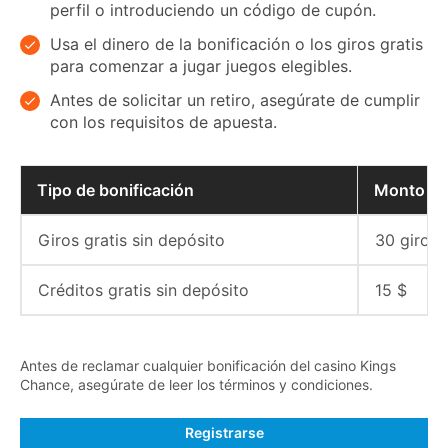
perfil o introduciendo un código de cupón.
Usa el dinero de la bonificación o los giros gratis
para comenzar a jugar juegos elegibles.
Antes de solicitar un retiro, asegúrate de cumplir
con los requisitos de apuesta.
Tipo de bonificación
Monto
Giros gratis sin depósito
30 giros
Créditos gratis sin depósito
15 $
Antes de reclamar cualquier bonificación del casino Kings
Chance, asegúrate de leer los términos y condiciones.
Registrarse