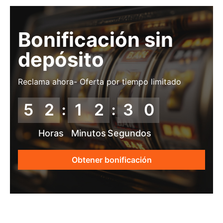
Bonificación sin
depósito
Reclama ahora- Oferta por tiempo limitado
5
2
1
2
2
8
:
:
Horas
Minutos
Segundos
Obtener bonificación