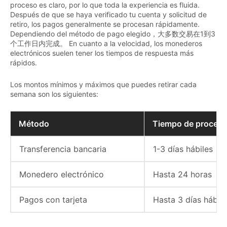
proceso es claro, por lo que toda la experiencia es fluida.
Después de que se haya verificado tu cuenta y solicitud de
retiro, los pagos generalmente se procesan rápidamente.
Dependiendo del método de pago elegido，大多数交易在1到3
个工作日内完成。 En cuanto a la velocidad, los monederos
electrónicos suelen tener los tiempos de respuesta más
rápidos.
Los montos mínimos y máximos que puedes retirar cada
semana son los siguientes:
Método
Tiempo de proces
Transferencia bancaria
1-3 días hábiles
Monedero electrónico
Hasta 24 horas
Pagos con tarjeta
Hasta 3 días hábile