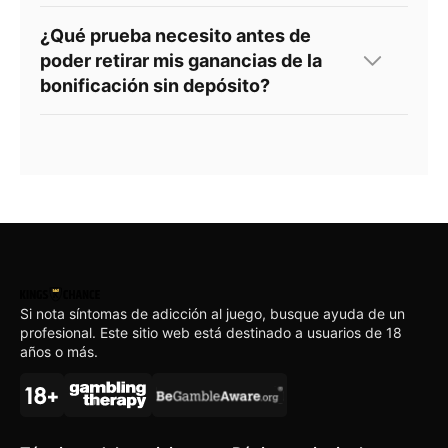
¿Qué prueba necesito antes de
poder retirar mis ganancias de la
bonificación sin depósito?
Si nota síntomas de adicción al juego, busque ayuda de un
profesional. Este sitio web está destinado a usuarios de 18
años o más.