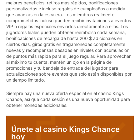
mejores beneficios, retiros más rápidos, bonificaciones
personalizadas e incluso regalos de cumpleaños a medida
que avanzas en la escalera. Los miembros realmente
comprometidos incluso pueden recibir invitaciones a eventos
VIP o regalos especiales enviados directamente a ellos. Los
jugadores leales pueden obtener reembolso cada semana,
bonificaciones de recarga de hasta 200 $ adicionales en
ciertos días, giros gratis en tragamonedas completamente
nuevas y recompensas basadas en niveles con acumulación
de puntos más rápida para el juego regular. Para aprovechar
al máximo tu cuenta, mantén un ojo en la página de
promociones y tu bandeja de entrada del jugador para
actualizaciones sobre eventos que solo están disponibles por
un tiempo limitado.
Siempre hay una nueva oferta especial en el casino Kings
Chance, así que cada sesión es una nueva oportunidad para
obtener monedas adicionales.
Únete al casino Kings Chance
hoy