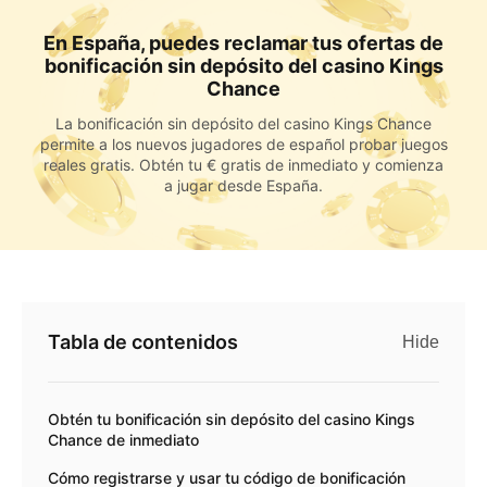
En España, puedes reclamar tus ofertas de
bonificación sin depósito del casino Kings
Chance
La bonificación sin depósito del casino Kings Chance
permite a los nuevos jugadores de español probar juegos
reales gratis. Obtén tu € gratis de inmediato y comienza
a jugar desde España.
Tabla de contenidos
Hide
Obtén tu bonificación sin depósito del casino Kings
Chance de inmediato
Cómo registrarse y usar tu código de bonificación