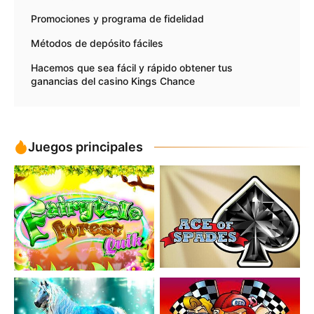
Promociones y programa de fidelidad
Métodos de depósito fáciles
Hacemos que sea fácil y rápido obtener tus
ganancias del casino Kings Chance
Bonificación sin depósito del casino Kings Chance
Características principales de la bonificación sin
depósito de Kings Chance
Juegos principales