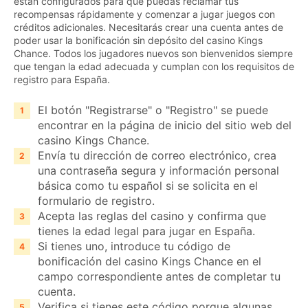
están configurados para que puedas reclamar tus
recompensas rápidamente y comenzar a jugar juegos con
créditos adicionales. Necesitarás crear una cuenta antes de
poder usar la bonificación sin depósito del casino Kings
Chance. Todos los jugadores nuevos son bienvenidos siempre
que tengan la edad adecuada y cumplan con los requisitos de
registro para España.
El botón "Registrarse" o "Registro" se puede
encontrar en la página de inicio del sitio web del
casino Kings Chance.
Envía tu dirección de correo electrónico, crea
una contraseña segura y información personal
básica como tu español si se solicita en el
formulario de registro.
Acepta las reglas del casino y confirma que
tienes la edad legal para jugar en España.
Si tienes uno, introduce tu código de
bonificación del casino Kings Chance en el
campo correspondiente antes de completar tu
cuenta.
Verifica si tienes este código porque algunas