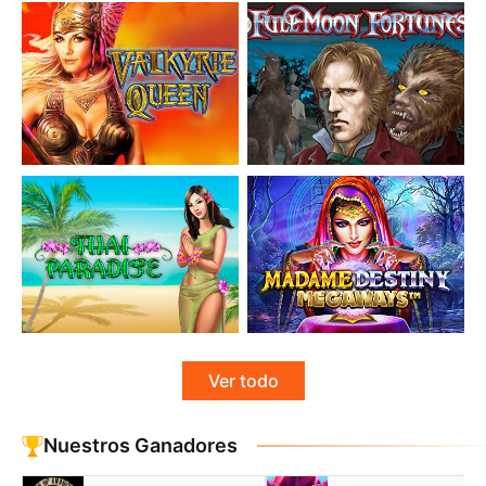
Ver todo
Nuestros Ganadores