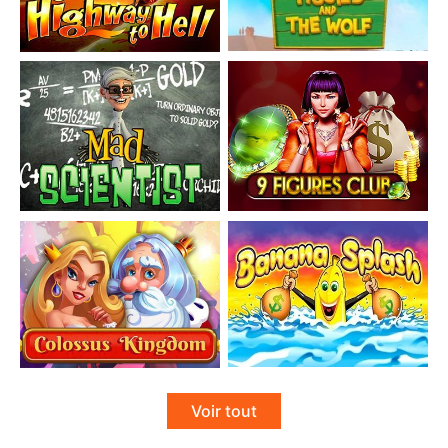
Voir tout