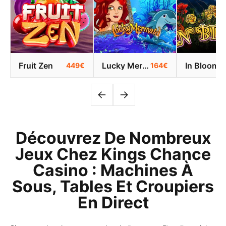
Fruit Zen
Lucky Mermaid
In Bloom
449€
164€
Découvrez De Nombreux
Jeux Chez Kings Chance
Casino : Machines À
Sous, Tables Et Croupiers
En Direct