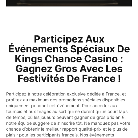
Participez Aux
Événements Spéciaux De
Kings Chance Casino :
Gagnez Gros Avec Les
Festivités De France !
Participez à notre célébration exclusive dédiée à France, et
profitez au maximum des promotions spéciales disponibles
uniquement pendant cet événement. Pour accéder aux
tournois et aux tirages au sort qui ne durent qu’un court laps
de temps, où les joueurs peuvent gagner de gros prix en €,
notre équipe suggère de s’inscrire tôt. Ne manquez pas votre
chance d’obtenir le meilleur rapport qualité-prix et le plus de
plaisir pour les participants français. Nos événements