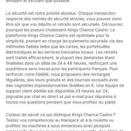
amusant et excitant que possible.
La sécurité est notre priorité absolue. Chaque transaction
respecte des normes de sécurité strictes, vous pouvez donc
être sûr que vos dépôts et retraits sont sécurisés. Découvrez
pourquoi les joueurs choisissent Kings Chance Casino. La
plateforme Kings Chance Casino est optimisée pour la
simplicité, prenant en charge les paiements sécurisés via des
méthodes fiables telles que les cartes, les portefeuilles
électroniques et les services bancaires locaux. Les retraits
sont traités efficacement, la plupart des demandes étant
finalisées dans un délai de 24 à 48 heures, renforçant une
expérience sans tracas pour les participants français. Pour
renforcer votre fidélité, nous proposons des recharges
régulières, des tours gratuits et des tournois exclusifs avec
des cagnottes impressionnantes libellées en €. Une équipe de
support client dédiée est disponible 24 heures sur 24,
joignable par chat en direct et par e-mail pour répondre à
toutes vos questions pendant que vous profitez du plaisir.
Curieux de savoir ce qui distingue Kings Chance Casino ?
Testez vos compétences au blackjack et à la roulette ou
profitez de machines à sous immersives avec jackpots