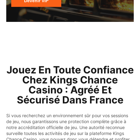
Devenir VIP
Jouez En Toute Confiance
Chez Kings Chance
Casino : Agréé Et
Sécurisé Dans France
Si vous recherchez un environnement sûr pour vos sessions
de jeu, nous garantissons une protection complète grâce à
notre accréditation officielle de jeu. Une autorité reconnue
surveille toutes les activités de jeu sur la plateforme Kings
Chance Casino, vous pouvez donc vous détendre et profiter