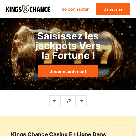
Se connecter
S'inscrire
Saisissez les
jackpots Vers
la Fortune !
Jouer maintenant
1/2
Kings Chance Casino En Ligne Dans