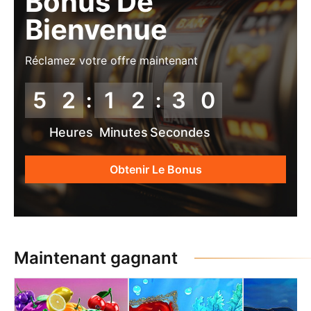
Bonus De
Bienvenue
Réclamez votre offre maintenant
5
2
1
2
2
8
:
:
Heures
Minutes
Secondes
Obtenir Le Bonus
Maintenant gagnant