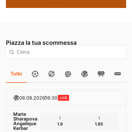
Piazza la tua scommessa
Tutto
08.08.2026
16:30
Maria
1
1
Sharapova
Angelique
1.9
1.85
Kerber