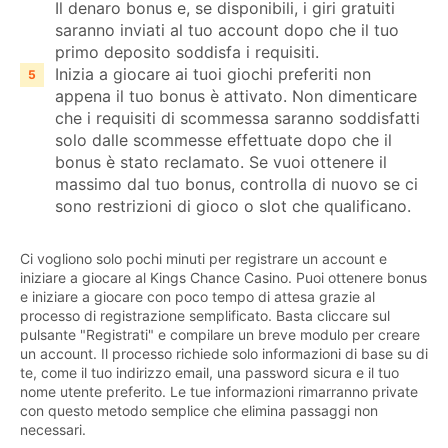
Il denaro bonus e, se disponibili, i giri gratuiti
saranno inviati al tuo account dopo che il tuo
primo deposito soddisfa i requisiti.
Inizia a giocare ai tuoi giochi preferiti non
appena il tuo bonus è attivato. Non dimenticare
che i requisiti di scommessa saranno soddisfatti
solo dalle scommesse effettuate dopo che il
bonus è stato reclamato. Se vuoi ottenere il
massimo dal tuo bonus, controlla di nuovo se ci
sono restrizioni di gioco o slot che qualificano.
Ci vogliono solo pochi minuti per registrare un account e
iniziare a giocare al Kings Chance Casino. Puoi ottenere bonus
e iniziare a giocare con poco tempo di attesa grazie al
processo di registrazione semplificato. Basta cliccare sul
pulsante "Registrati" e compilare un breve modulo per creare
un account. Il processo richiede solo informazioni di base su di
te, come il tuo indirizzo email, una password sicura e il tuo
nome utente preferito. Le tue informazioni rimarranno private
con questo metodo semplice che elimina passaggi non
necessari.