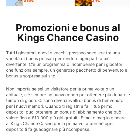
318€
34€
Promozioni e bonus al
Kings Chance Casino
Tutti i giocatori, nuovi e vecchi, possono scegliere tra una
varietà di bonus pensati per rendere ogni partita più
divertente. C'è un programma di ricompense per i giocatori
che funziona sempre, un generoso pacchetto di benvenuto e
bonus a sorpresa sul sito.
Non importa se sei un visitatore per la prima volta o un
abituale, c'è sempre un nuovo modo per ottenere più denaro e
tempo di gioco. Ci sono diversi livelli di bonus di benvenuto
per i nuovi membri. Quando ti registri e fai il tuo primo
deposito, puoi ottenere un bonus di abbinamento che può
valere fino a €10.000 più giri gratuiti. È molto meglio giocare
al Kings Chance Casino per la prima volta perché ogni
deposito ti fa guadagnare più ricompense.