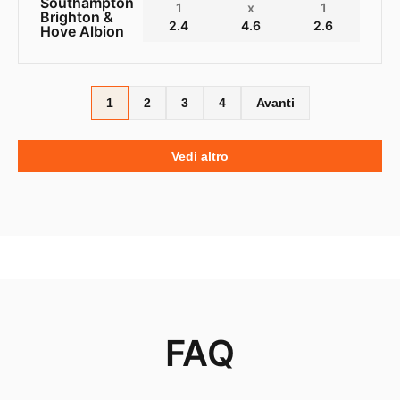
Southampton
1
x
1
Brighton &
2.4
4.6
2.6
Hove Albion
1
2
3
4
Avanti
Vedi altro
FAQ