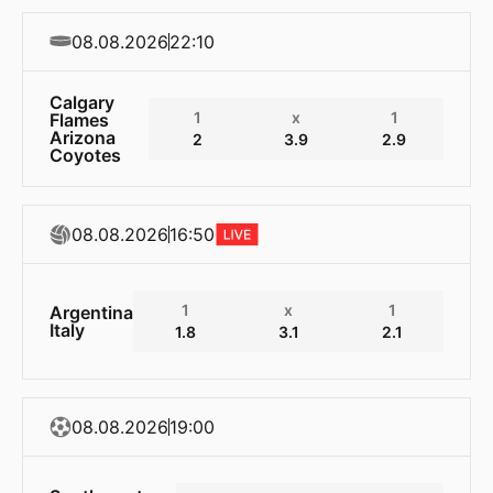
08.08.2026
22:10
Calgary
1
x
1
Flames
Arizona
2
3.9
2.9
Coyotes
08.08.2026
16:50
1
x
1
Argentina
Italy
1.8
3.1
2.1
08.08.2026
19:00