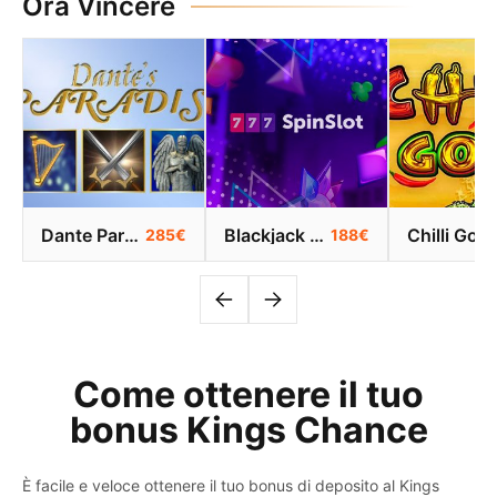
Ora Vincere
Dante Paradise Hd
Blackjack Classic 44
Chilli Gold
285€
188€
Come ottenere il tuo
bonus Kings Chance
È facile e veloce ottenere il tuo bonus di deposito al Kings