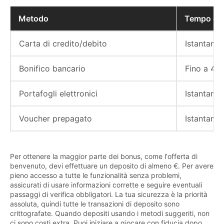
Metodo
Tempo di 
Carta di credito/debito
Istantane
Bonifico bancario
Fino a 48 
Portafogli elettronici
Istantane
Voucher prepagato
Istantane
Per ottenere la maggior parte dei bonus, come l'offerta di
benvenuto, devi effettuare un deposito di almeno €. Per avere
pieno accesso a tutte le funzionalità senza problemi,
assicurati di usare informazioni corrette e seguire eventuali
passaggi di verifica obbligatori. La tua sicurezza è la priorità
assoluta, quindi tutte le transazioni di deposito sono
crittografate. Quando depositi usando i metodi suggeriti, non
ci sono costi extra. Puoi iniziare a giocare con fiducia dopo