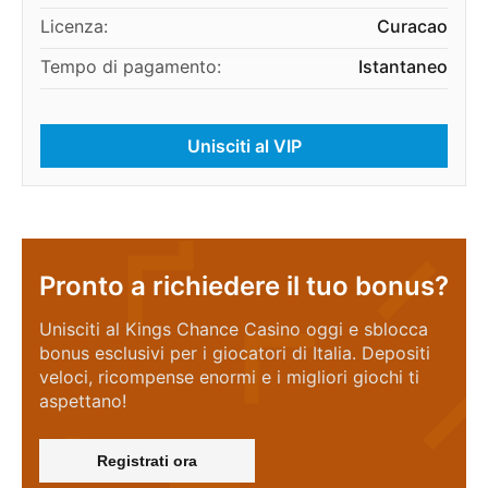
Licenza:
Curacao
Tempo di pagamento:
Istantaneo
Unisciti al VIP
Pronto a richiedere il tuo bonus?
Unisciti al Kings Chance Casino oggi e sblocca
bonus esclusivi per i giocatori di Italia. Depositi
veloci, ricompense enormi e i migliori giochi ti
aspettano!
Registrati ora