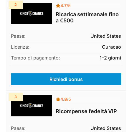
2
4.7
/5
Ricarica settimanale fino
a €500
Paese:
United States
Licenza:
Curacao
Tempo di pagamento:
1-2 giorni
Richiedi bonus
3
4.8
/5
Ricompense fedeltà VIP
Paese:
United States