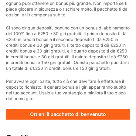
ognuno puoi ottenere un bonus più grande. Non importa se ti
piace giocare in sicurezza o rischiare molto, il pacchetto ti dà
opzioni e ti ricompensa subito.
Ci sono cinque depositi, ognuno con un bonus di abbinamento
del 100% fino a €250 e 30 giri gratuiti. Il primo deposito ti dà
€250 in crediti bonus e il secondo deposito ti dà €250 in
crediti bonus e 30 giri gratuiti. Il terzo deposito ti dà €250 in
crediti bonus e 30 giri gratuiti, e il quarto deposito ti dà €250
in crediti bonus e 30 giri gratuiti. Il quinto deposito ti dà €250
in crediti bonus e 150 giri gratuiti. Questo pacchetto può darti
un totale di €1.250 in crediti bonus e 150 giri gratuiti.
Per avviare ogni parte, tutto ciò che devi fare è effettuare il
deposito richiesto. Il denaro bonus e i giri appariranno subito
nel tuo account. Usalo a tuo vantaggio e migliora il tuo gioco
dal primo giro.
Ottieni il pacchetto di benvenuto