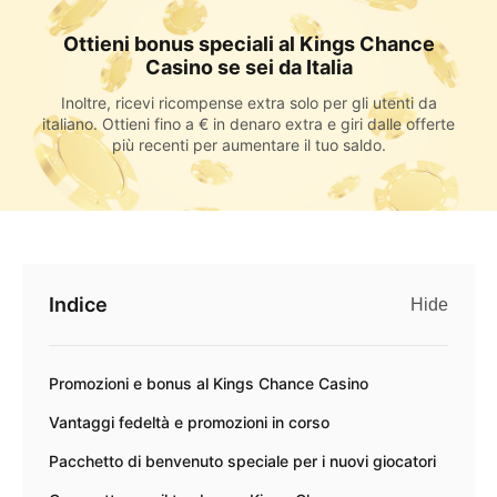
Ottieni bonus speciali al Kings Chance
Casino se sei da Italia
Inoltre, ricevi ricompense extra solo per gli utenti da
italiano. Ottieni fino a € in denaro extra e giri dalle offerte
più recenti per aumentare il tuo saldo.
Indice
Hide
Promozioni e bonus al Kings Chance Casino
Vantaggi fedeltà e promozioni in corso
Pacchetto di benvenuto speciale per i nuovi giocatori