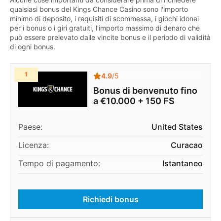
qualsiasi bonus del Kings Chance Casino sono l'importo
minimo di deposito, i requisiti di scommessa, i giochi idonei
per i bonus o i giri gratuiti, l'importo massimo di denaro che
può essere prelevato dalle vincite bonus e il periodo di validità
di ogni bonus.
1
4.9
/5
Bonus di benvenuto fino
a €10.000 + 150 FS
Paese:
United States
Licenza:
Curacao
Tempo di pagamento:
Istantaneo
Richiedi bonus