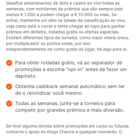
desafios emocionantes de slots e casino ao vivo todas as
semanas, com montantes de prémios que são sempre pelo
menos € 1.000 e podem chegar a € 10.000 ou mais. Se
entrar, mantenha um olho na tabela de classificação ao vivo,
veja como está a correr e tente chegar ao topo para ganhar
prémios em dinheiro, rodadas grátis ou ofertas especiais.
Existem diferentes tipos de torneios, como maior vitória única,
por multiplicador ou pontos totais, por isso
independentemente de como gosta de jogar, há algo para si.
Para obter rodadas grátis, vá ao separador de
promoções e escolha "opt-in" antes de fazer um
depósito.
Obtenha cashback semanal automático sem ter
de o reivindicar você mesmo.
Todas as semanas, junte-se a torneios para
competir por grandes prémios e mais diversão.
Se tiver alguma dúvida sobre promoções em curso ou futuras,
contacte o apoio do Kings Chance a qualquer momento. O