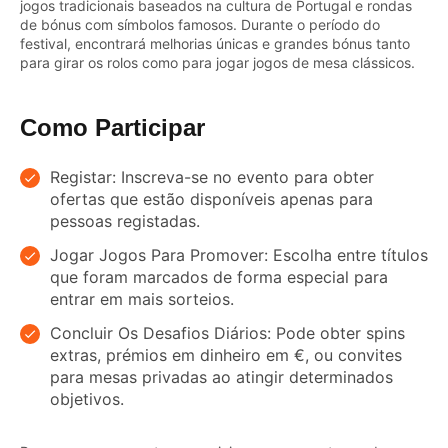
jogos tradicionais baseados na cultura de Portugal e rondas
de bónus com símbolos famosos. Durante o período do
festival, encontrará melhorias únicas e grandes bónus tanto
para girar os rolos como para jogar jogos de mesa clássicos.
Como Participar
Registar: Inscreva-se no evento para obter
ofertas que estão disponíveis apenas para
pessoas registadas.
Jogar Jogos Para Promover: Escolha entre títulos
que foram marcados de forma especial para
entrar em mais sorteios.
Concluir Os Desafios Diários: Pode obter spins
extras, prémios em dinheiro em €, ou convites
para mesas privadas ao atingir determinados
objetivos.