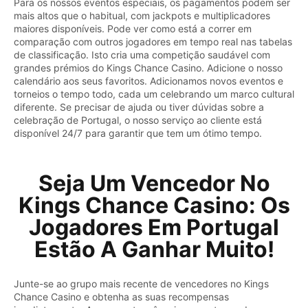
Para os nossos eventos especiais, os pagamentos podem ser
mais altos que o habitual, com jackpots e multiplicadores
maiores disponíveis. Pode ver como está a correr em
comparação com outros jogadores em tempo real nas tabelas
de classificação. Isto cria uma competição saudável com
grandes prémios do Kings Chance Casino. Adicione o nosso
calendário aos seus favoritos. Adicionamos novos eventos e
torneios o tempo todo, cada um celebrando um marco cultural
diferente. Se precisar de ajuda ou tiver dúvidas sobre a
celebração de Portugal, o nosso serviço ao cliente está
disponível 24/7 para garantir que tem um ótimo tempo.
Seja Um Vencedor No
Kings Chance Casino: Os
Jogadores Em Portugal
Estão A Ganhar Muito!
Junte-se ao grupo mais recente de vencedores no Kings
Chance Casino e obtenha as suas recompensas