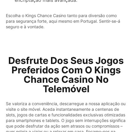
encriptação mais avançada.
Escolha o Kings Chance Casino tanto para diversão como
para segurança forte, aqui mesmo em Portugal. Sentir-se-á
seguro e à vontade.
Desfrute Dos Seus Jogos
Preferidos Com O Kings
Chance Casino No
Telemóvel
Se valoriza a conveniência, descarregue a nossa aplicação ou
visite o site móvel. Aceda instantaneamente a centenas de
slots, jogos de cartas e funcionalidades exclusivas otimizadas
para smartphones e tablets. O jogo sem interrupções significa
que pode desfrutar da ação sem atrasos ou compromissos –
quer esteja a viajar ou a relaxar em casa. Focamo-nos na