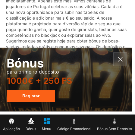
imediatamente. Apenas este mês, vimos centenas de
jogadores de Portugal celebrar as suas vitórias. Cada dia é
uma nova oportunidade para subir nas tabelas de
classificação e adicionar mais € ao seu saldo. A nossa
plataforma é projetada para diversão rápida e segura que
paga quando ganha, quer goste de girar slots, testar as suas
competências no blackjack ou explorar salas ao vivo.
Sugerimos que se registe hoje para obter bónus de boas-
vindas, rodadas grátis e concursos sazonais. Os depósitos e
levantamentos estão totalmente otimizados para €, para que
possa aceder fácil e rapidamente a todos os seus ganhos.
Bónus
Não perca os torneios apenas para jogadores que oferecem
montantes de prémios garantidos e recompensas especiais
para primeiro depósito
que só pode obter no Kings Chance Casino.
1000€ + 250 FS
Como Aumentar As Suas Hipóteses
Registar
De Ganhar
Temos sempre novas promoções para fãs de português, e a
nossa equipa de apoio está disponível 24/7 para o ajudar em
Aplicação
Bónus
Código Promocional
Bónus Sem Depósito
qualquer uma das suas aventuras de casino. Para tirar o
Menu
máximo partido de cada giro ou mão, certifique-se de: