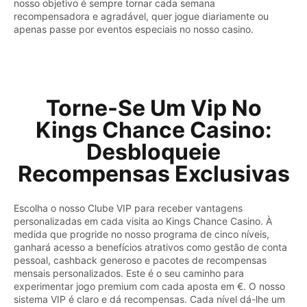
nosso objetivo é sempre tornar cada semana
recompensadora e agradável, quer jogue diariamente ou
apenas passe por eventos especiais no nosso casino.
Torne-Se Um Vip No
Kings Chance Casino:
Desbloqueie
Recompensas Exclusivas
Escolha o nosso Clube VIP para receber vantagens
personalizadas em cada visita ao Kings Chance Casino. À
medida que progride no nosso programa de cinco níveis,
ganhará acesso a benefícios atrativos como gestão de conta
pessoal, cashback generoso e pacotes de recompensas
mensais personalizados. Este é o seu caminho para
experimentar jogo premium com cada aposta em €. O nosso
sistema VIP é claro e dá recompensas. Cada nível dá-lhe um