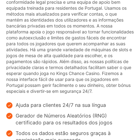
conformidade legal precisa e uma equipa de apoio bem
equipada treinada para residentes de Portugal. Usamos os
métodos mais atualizados para verificar contas, o que
mantém as identidades dos utilizadores e as informações
bancárias privadas em todos os momentos. A nossa
plataforma apoia o jogo responsável ao tornar funcionalidades
como autoexclusão e limites de gastos fáceis de encontrar
para todos os jogadores que querem acompanhar as suas
atividades. Há uma grande variedade de máquinas de slots e
jogos de mesa de alta qualidade para escolher, e os
pagamentos são rápidos. Além disso, as nossas políticas de
privacidade claras e termos detalhados facilitam saber o que
esperar quando joga no Kings Chance Casino. Fizemos a
nossa interface fácil de usar para que os jogadores em
Portugal possam gerir facilmente o seu dinheiro, obter bónus
especiais e divertir-se em segurança 24/7.
Ajuda para clientes 24/7 na sua língua
Gerador de Números Aleatórios (RNG)
certificado para os resultados dos jogos
Todos os dados estão seguros graças à