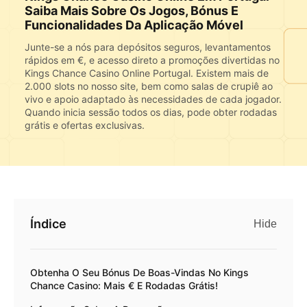
Saiba Mais Sobre Os Jogos, Bónus E
Funcionalidades Da Aplicação Móvel
Junte-se a nós para depósitos seguros, levantamentos
rápidos em €, e acesso direto a promoções divertidas no
Kings Chance Casino Online Portugal. Existem mais de
2.000 slots no nosso site, bem como salas de crupiê ao
vivo e apoio adaptado às necessidades de cada jogador.
Quando inicia sessão todos os dias, pode obter rodadas
grátis e ofertas exclusivas.
Índice
Hide
Obtenha O Seu Bónus De Boas-Vindas No Kings
Chance Casino: Mais € E Rodadas Grátis!