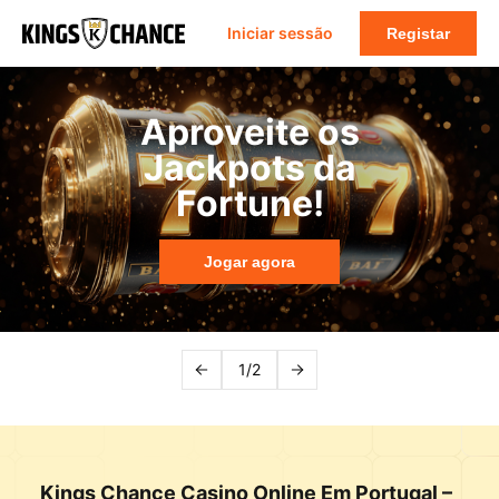
Iniciar sessão
Registar
Aproveite os
Jackpots da
Fortune!
Jogar agora
1/2
Kings Chance Casino Online Em Portugal –