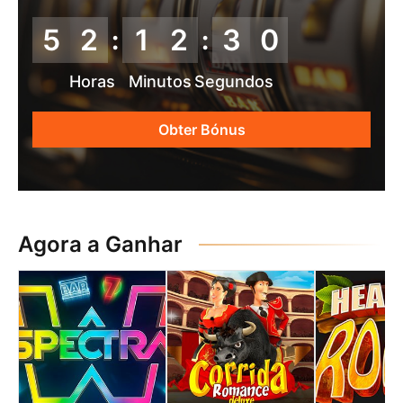
5
2
1
2
2
8
:
:
Horas
Minutos
Segundos
Obter Bónus
Agora a Ganhar