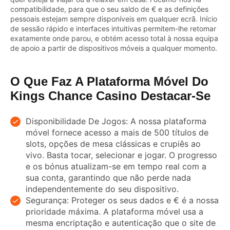
compatibilidade, para que o seu saldo de € e as definições
pessoais estejam sempre disponíveis em qualquer ecrã. Início
de sessão rápido e interfaces intuitivas permitem-lhe retomar
exatamente onde parou, e obtém acesso total à nossa equipa
de apoio a partir de dispositivos móveis a qualquer momento.
O Que Faz A Plataforma Móvel Do
Kings Chance Casino Destacar-Se
Disponibilidade De Jogos: A nossa plataforma
móvel fornece acesso a mais de 500 títulos de
slots, opções de mesa clássicas e crupiês ao
vivo. Basta tocar, selecionar e jogar. O progresso
e os bónus atualizam-se em tempo real com a
sua conta, garantindo que não perde nada
independentemente do seu dispositivo.
Segurança: Proteger os seus dados e € é a nossa
prioridade máxima. A plataforma móvel usa a
mesma encriptação e autenticação que o site de