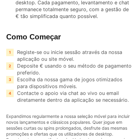
desktop. Cada pagamento, levantamento e chat
permanece totalmente seguro, com a gestão de
€ tão simplificada quanto possível.
Como Começar
Registe-se ou inicie sessão através da nossa
aplicação ou site móvel.
Deposite € usando o seu método de pagamento
preferido.
Escolha da nossa gama de jogos otimizados
para dispositivos móveis.
Contacte o apoio via chat ao vivo ou email
diretamente dentro da aplicação se necessário.
Expandimos regularmente a nossa seleção móvel para incluir
novos lançamentos e clássicos populares. Quer jogue em
sessões curtas ou spins prolongados, desfrute das mesmas
promoções e ofertas que os utilizadores de desktop.