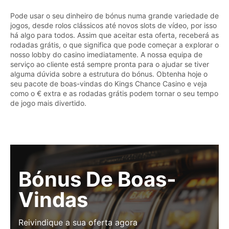
Pode usar o seu dinheiro de bónus numa grande variedade de
jogos, desde rolos clássicos até novos slots de vídeo, por isso
há algo para todos. Assim que aceitar esta oferta, receberá as
rodadas grátis, o que significa que pode começar a explorar o
nosso lobby do casino imediatamente. A nossa equipa de
serviço ao cliente está sempre pronta para o ajudar se tiver
alguma dúvida sobre a estrutura do bónus. Obtenha hoje o
seu pacote de boas-vindas do Kings Chance Casino e veja
como o € extra e as rodadas grátis podem tornar o seu tempo
de jogo mais divertido.
Bónus De Boas-
Vindas
Reivindique a sua oferta agora