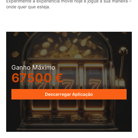
Experimente a experiência móvel hoje e jogue à sua maneira –
onde quer que esteja.
Ganho Máximo
67500 €
Descarregar Aplicação