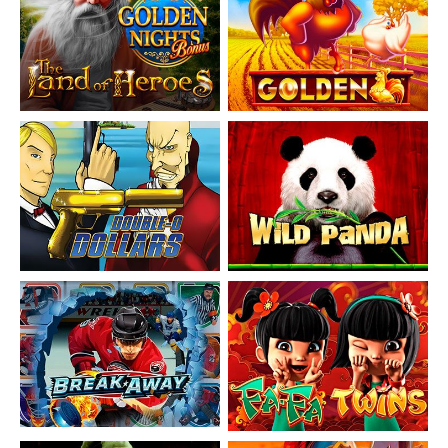
O Que Faz A Plataforma Móvel Do Kings Chance
Casino Destacar-Se
Como Começar
Junte-Se Aos Eventos Especiais Do Kings Chance
Casino: Ganhe Muito Com As Festividades De
Portugal!
Como Participar
Seja Um Vencedor No Kings Chance Casino: Os
Jogadores Em Portugal Estão A Ganhar Muito!
Como Aumentar As Suas Hipóteses De Ganhar
Como Colocar Dinheiro Na Sua Conta Rabona
Como Fazer Um Depósito Passo A Passo