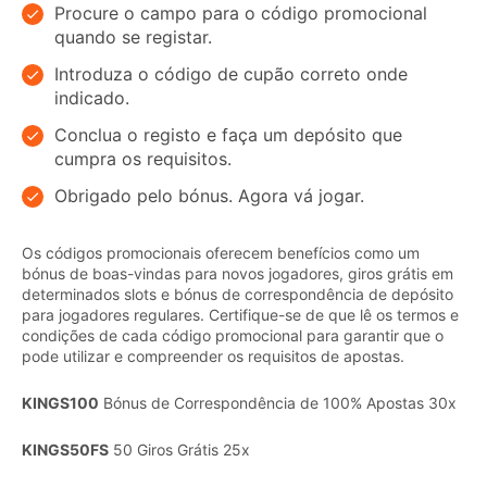
Procure o campo para o código promocional
quando se registar.
Introduza o código de cupão correto onde
indicado.
Conclua o registo e faça um depósito que
cumpra os requisitos.
Obrigado pelo bónus. Agora vá jogar.
Os códigos promocionais oferecem benefícios como um
bónus de boas-vindas para novos jogadores, giros grátis em
determinados slots e bónus de correspondência de depósito
para jogadores regulares. Certifique-se de que lê os termos e
condições de cada código promocional para garantir que o
pode utilizar e compreender os requisitos de apostas.
KINGS100
Bónus de Correspondência de 100% Apostas 30x
KINGS50FS
50 Giros Grátis 25x