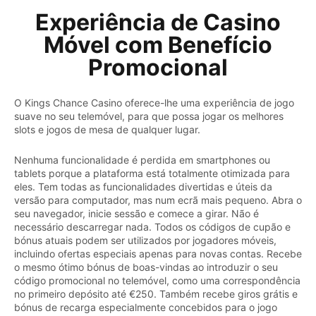
Experiência de Casino
Móvel com Benefício
Promocional
O Kings Chance Casino oferece-lhe uma experiência de jogo
suave no seu telemóvel, para que possa jogar os melhores
slots e jogos de mesa de qualquer lugar.
Nenhuma funcionalidade é perdida em smartphones ou
tablets porque a plataforma está totalmente otimizada para
eles. Tem todas as funcionalidades divertidas e úteis da
versão para computador, mas num ecrã mais pequeno. Abra o
seu navegador, inicie sessão e comece a girar. Não é
necessário descarregar nada. Todos os códigos de cupão e
bónus atuais podem ser utilizados por jogadores móveis,
incluindo ofertas especiais apenas para novas contas. Recebe
o mesmo ótimo bónus de boas-vindas ao introduzir o seu
código promocional no telemóvel, como uma correspondência
no primeiro depósito até €250. Também recebe giros grátis e
bónus de recarga especialmente concebidos para o jogo