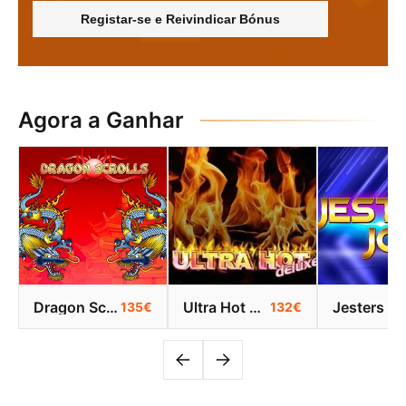
Registar-se e Reivindicar Bónus
Agora a Ganhar
Dragon Scrolls
Ultra Hot Deluxe
Jesters Jo
135€
132€