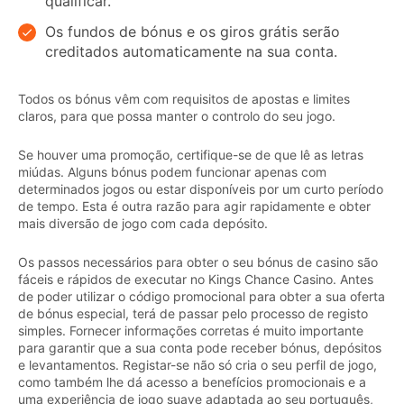
qualificar.
Os fundos de bónus e os giros grátis serão
creditados automaticamente na sua conta.
Todos os bónus vêm com requisitos de apostas e limites
claros, para que possa manter o controlo do seu jogo.
Se houver uma promoção, certifique-se de que lê as letras
miúdas. Alguns bónus podem funcionar apenas com
determinados jogos ou estar disponíveis por um curto período
de tempo. Esta é outra razão para agir rapidamente e obter
mais diversão de jogo com cada depósito.
Os passos necessários para obter o seu bónus de casino são
fáceis e rápidos de executar no Kings Chance Casino. Antes
de poder utilizar o código promocional para obter a sua oferta
de bónus especial, terá de passar pelo processo de registo
simples. Fornecer informações corretas é muito importante
para garantir que a sua conta pode receber bónus, depósitos
e levantamentos. Registar-se não só cria o seu perfil de jogo,
como também lhe dá acesso a benefícios promocionais e a
uma experiência de jogo suave adaptada ao seu português,