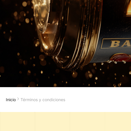
Inicio
Términos y condiciones