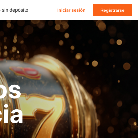
 sin depósito
Iniciar sesión
Registrarse
os
ia