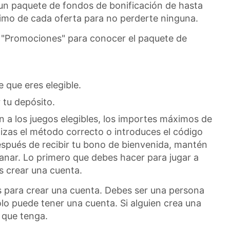
s un paquete de fondos de bonificación de hasta
nimo de cada oferta para no perderte ninguna.
de "Promociones" para conocer el paquete de
 que eres elegible.
 tu depósito.
n a los juegos elegibles, los importes máximos de
lizas el método correcto o introduces el código
espués de recibir tu bono de bienvenida, mantén
ganar. Lo primero que debes hacer para jugar a
s crear una cuenta.
 para crear una cuenta. Debes ser una persona
olo puede tener una cuenta. Si alguien crea una
 que tenga.