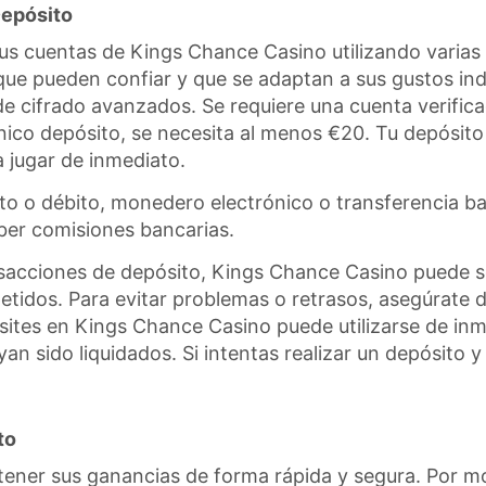
epósito
us cuentas de Kings Chance Casino utilizando varias
 que pueden confiar y que se adaptan a sus gustos in
e cifrado avanzados. Se requiere una cuenta verific
único depósito, se necesita al menos €20. Tu depósito
 jugar de inmediato.
dito o débito, monedero electrónico o transferencia ba
ber comisiones bancarias.
nsacciones de depósito, Kings Chance Casino puede so
tidos. Para evitar problemas o retrasos, asegúrate d
sites en Kings Chance Casino puede utilizarse de inm
n sido liquidados. Si intentas realizar un depósito y 
to
er sus ganancias de forma rápida y segura. Por moti