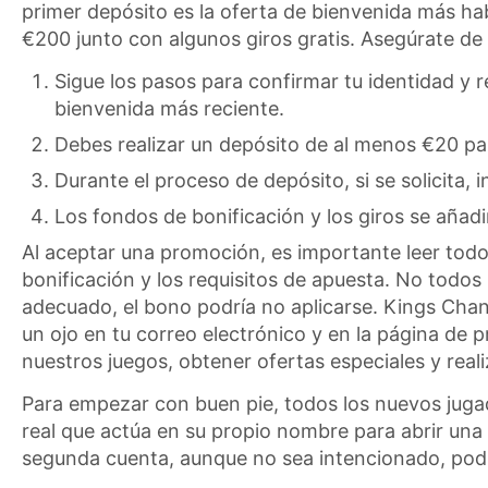
primer depósito es la oferta de bienvenida más hab
€200 junto con algunos giros gratis. Asegúrate d
Sigue los pasos para confirmar tu identidad y 
bienvenida más reciente.
Debes realizar un depósito de al menos €20 par
Durante el proceso de depósito, si se solicita,
Los fondos de bonificación y los giros se aña
Al aceptar una promoción, es importante leer todos
bonificación y los requisitos de apuesta. No todos
adecuado, el bono podría no aplicarse. Kings Cha
un ojo en tu correo electrónico y en la página de
nuestros juegos, obtener ofertas especiales y rea
Para empezar con buen pie, todos los nuevos jug
real que actúa en su propio nombre para abrir una 
segunda cuenta, aunque no sea intencionado, podr