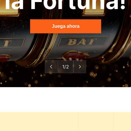
la Fortuna!
Juega ahora
1/2