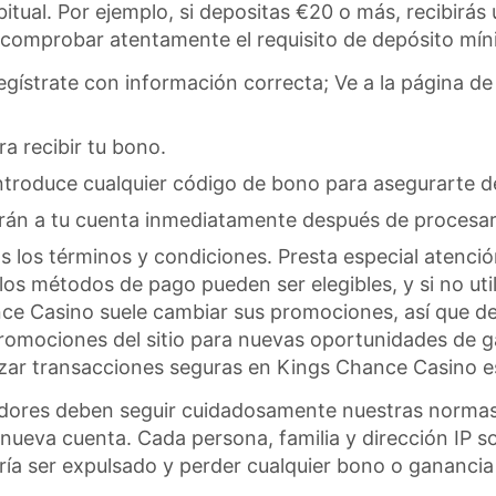
itual. Por ejemplo, si depositas €20 o más, recibirá
e comprobar atentamente el requisito de depósito mí
regístrate con información correcta; Ve a la página 
a recibir tu bono.
 introduce cualquier código de bono para asegurarte de
dirán a tu cuenta inmediatamente después de procesar
 los términos y condiciones. Presta especial atenció
 los métodos de pago pueden ser elegibles, y si no uti
nce Casino suele cambiar sus promociones, así que d
 promociones del sitio para nuevas oportunidades de 
lizar transacciones seguras en Kings Chance Casino e
adores deben seguir cuidadosamente nuestras normas
nueva cuenta. Cada persona, familia y dirección IP s
ía ser expulsado y perder cualquier bono o ganancia