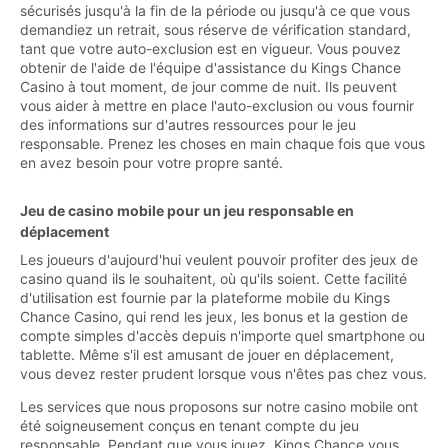
sécurisés jusqu'à la fin de la période ou jusqu'à ce que vous
demandiez un retrait, sous réserve de vérification standard,
tant que votre auto-exclusion est en vigueur. Vous pouvez
obtenir de l'aide de l'équipe d'assistance du Kings Chance
Casino à tout moment, de jour comme de nuit. Ils peuvent
vous aider à mettre en place l'auto-exclusion ou vous fournir
des informations sur d'autres ressources pour le jeu
responsable. Prenez les choses en main chaque fois que vous
en avez besoin pour votre propre santé.
Jeu de casino mobile pour un jeu responsable en
déplacement
Les joueurs d'aujourd'hui veulent pouvoir profiter des jeux de
casino quand ils le souhaitent, où qu'ils soient. Cette facilité
d'utilisation est fournie par la plateforme mobile du Kings
Chance Casino, qui rend les jeux, les bonus et la gestion de
compte simples d'accès depuis n'importe quel smartphone ou
tablette. Même s'il est amusant de jouer en déplacement,
vous devez rester prudent lorsque vous n'êtes pas chez vous.
Les services que nous proposons sur notre casino mobile ont
été soigneusement conçus en tenant compte du jeu
responsable. Pendant que vous jouez, Kings Chance vous