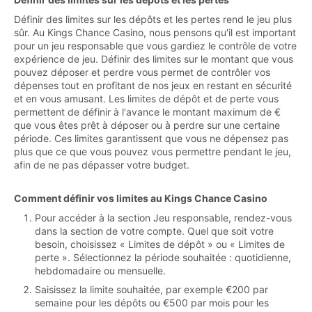
Définir des limites sur les dépôts et les pertes rend le jeu plus
sûr. Au Kings Chance Casino, nous pensons qu'il est important
pour un jeu responsable que vous gardiez le contrôle de votre
expérience de jeu. Définir des limites sur le montant que vous
pouvez déposer et perdre vous permet de contrôler vos
dépenses tout en profitant de nos jeux en restant en sécurité
et en vous amusant. Les limites de dépôt et de perte vous
permettent de définir à l'avance le montant maximum de €
que vous êtes prêt à déposer ou à perdre sur une certaine
période. Ces limites garantissent que vous ne dépensez pas
plus que ce que vous pouvez vous permettre pendant le jeu,
afin de ne pas dépasser votre budget.
Comment définir vos limites au Kings Chance Casino
Pour accéder à la section Jeu responsable, rendez-vous
dans la section de votre compte. Quel que soit votre
besoin, choisissez « Limites de dépôt » ou « Limites de
perte ». Sélectionnez la période souhaitée : quotidienne,
hebdomadaire ou mensuelle.
Saisissez la limite souhaitée, par exemple €200 par
semaine pour les dépôts ou €500 par mois pour les