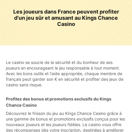
Les joueurs dans France peuvent profiter
d'un jeu sûr et amusant au Kings Chance
Casino
Le casino se soucie de la sécurité et du bonheur de ses
joueurs en encourageant le jeu responsable à tout moment.
Avec les bons outils et l'aide appropriée, chaque membre de
français peut garder son € en sécurité et profiter des jeux de
casino sans risque.
Profitez des bonus et promotions exclusifs du Kings
Chance Casino
Découvrez le frisson du jeu au Kings Chance Casino grâce à
une gamme de bonus et promotions exclusifs conçus pour les
nouveaux joueurs et les joueurs fidèles. Le casino vous offre
des récompenses dès votre inscription, destinées à améliorer