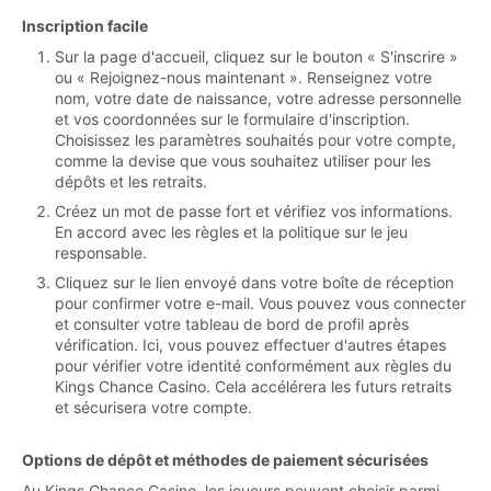
Inscription facile
Sur la page d'accueil, cliquez sur le bouton « S'inscrire »
ou « Rejoignez-nous maintenant ». Renseignez votre
nom, votre date de naissance, votre adresse personnelle
et vos coordonnées sur le formulaire d'inscription.
Choisissez les paramètres souhaités pour votre compte,
comme la devise que vous souhaitez utiliser pour les
dépôts et les retraits.
Créez un mot de passe fort et vérifiez vos informations.
En accord avec les règles et la politique sur le jeu
responsable.
Cliquez sur le lien envoyé dans votre boîte de réception
pour confirmer votre e-mail. Vous pouvez vous connecter
et consulter votre tableau de bord de profil après
vérification. Ici, vous pouvez effectuer d'autres étapes
pour vérifier votre identité conformément aux règles du
Kings Chance Casino. Cela accélérera les futurs retraits
et sécurisera votre compte.
Options de dépôt et méthodes de paiement sécurisées
Au Kings Chance Casino, les joueurs peuvent choisir parmi