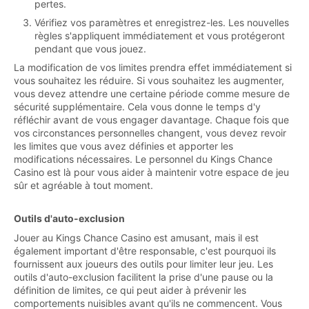
pertes.
Vérifiez vos paramètres et enregistrez-les. Les nouvelles
règles s'appliquent immédiatement et vous protégeront
pendant que vous jouez.
La modification de vos limites prendra effet immédiatement si
vous souhaitez les réduire. Si vous souhaitez les augmenter,
vous devez attendre une certaine période comme mesure de
sécurité supplémentaire. Cela vous donne le temps d'y
réfléchir avant de vous engager davantage. Chaque fois que
vos circonstances personnelles changent, vous devez revoir
les limites que vous avez définies et apporter les
modifications nécessaires. Le personnel du Kings Chance
Casino est là pour vous aider à maintenir votre espace de jeu
sûr et agréable à tout moment.
Outils d'auto-exclusion
Jouer au Kings Chance Casino est amusant, mais il est
également important d'être responsable, c'est pourquoi ils
fournissent aux joueurs des outils pour limiter leur jeu. Les
outils d'auto-exclusion facilitent la prise d'une pause ou la
définition de limites, ce qui peut aider à prévenir les
comportements nuisibles avant qu'ils ne commencent. Vous