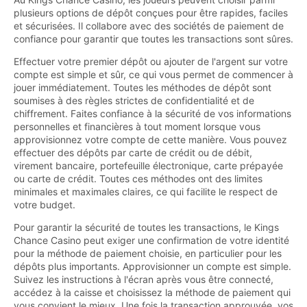
plusieurs options de dépôt conçues pour être rapides, faciles
et sécurisées. Il collabore avec des sociétés de paiement de
confiance pour garantir que toutes les transactions sont sûres.
Effectuer votre premier dépôt ou ajouter de l'argent sur votre
compte est simple et sûr, ce qui vous permet de commencer à
jouer immédiatement. Toutes les méthodes de dépôt sont
soumises à des règles strictes de confidentialité et de
chiffrement. Faites confiance à la sécurité de vos informations
personnelles et financières à tout moment lorsque vous
approvisionnez votre compte de cette manière. Vous pouvez
effectuer des dépôts par carte de crédit ou de débit,
virement bancaire, portefeuille électronique, carte prépayée
ou carte de crédit. Toutes ces méthodes ont des limites
minimales et maximales claires, ce qui facilite le respect de
votre budget.
Pour garantir la sécurité de toutes les transactions, le Kings
Chance Casino peut exiger une confirmation de votre identité
pour la méthode de paiement choisie, en particulier pour les
dépôts plus importants. Approvisionner un compte est simple.
Suivez les instructions à l'écran après vous être connecté,
accédez à la caisse et choisissez la méthode de paiement qui
vous convient le mieux. Une fois la transaction approuvée, vos