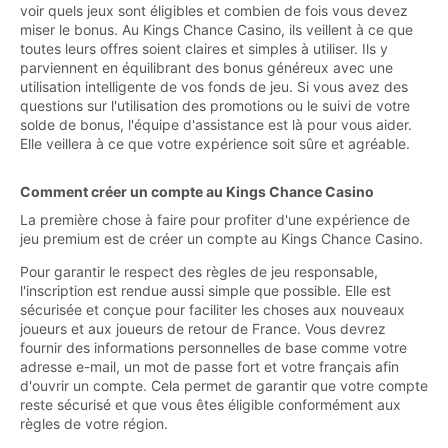
voir quels jeux sont éligibles et combien de fois vous devez
miser le bonus. Au Kings Chance Casino, ils veillent à ce que
toutes leurs offres soient claires et simples à utiliser. Ils y
parviennent en équilibrant des bonus généreux avec une
utilisation intelligente de vos fonds de jeu. Si vous avez des
questions sur l'utilisation des promotions ou le suivi de votre
solde de bonus, l'équipe d'assistance est là pour vous aider.
Elle veillera à ce que votre expérience soit sûre et agréable.
Comment créer un compte au Kings Chance Casino
La première chose à faire pour profiter d'une expérience de
jeu premium est de créer un compte au Kings Chance Casino.
Pour garantir le respect des règles de jeu responsable,
l'inscription est rendue aussi simple que possible. Elle est
sécurisée et conçue pour faciliter les choses aux nouveaux
joueurs et aux joueurs de retour de France. Vous devrez
fournir des informations personnelles de base comme votre
adresse e-mail, un mot de passe fort et votre français afin
d'ouvrir un compte. Cela permet de garantir que votre compte
reste sécurisé et que vous êtes éligible conformément aux
règles de votre région.