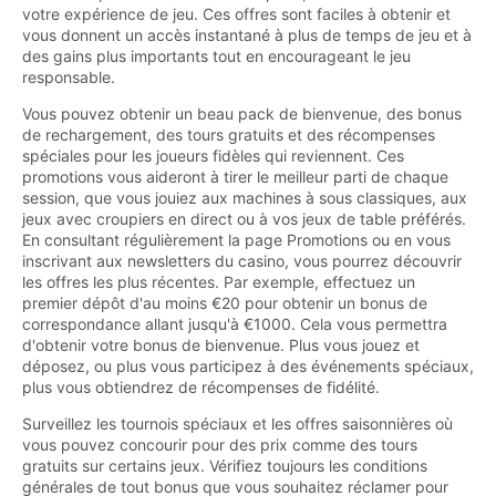
votre expérience de jeu. Ces offres sont faciles à obtenir et
vous donnent un accès instantané à plus de temps de jeu et à
des gains plus importants tout en encourageant le jeu
responsable.
Vous pouvez obtenir un beau pack de bienvenue, des bonus
de rechargement, des tours gratuits et des récompenses
spéciales pour les joueurs fidèles qui reviennent. Ces
promotions vous aideront à tirer le meilleur parti de chaque
session, que vous jouiez aux machines à sous classiques, aux
jeux avec croupiers en direct ou à vos jeux de table préférés.
En consultant régulièrement la page Promotions ou en vous
inscrivant aux newsletters du casino, vous pourrez découvrir
les offres les plus récentes. Par exemple, effectuez un
premier dépôt d'au moins €20 pour obtenir un bonus de
correspondance allant jusqu'à €1000. Cela vous permettra
d'obtenir votre bonus de bienvenue. Plus vous jouez et
déposez, ou plus vous participez à des événements spéciaux,
plus vous obtiendrez de récompenses de fidélité.
Surveillez les tournois spéciaux et les offres saisonnières où
vous pouvez concourir pour des prix comme des tours
gratuits sur certains jeux. Vérifiez toujours les conditions
générales de tout bonus que vous souhaitez réclamer pour