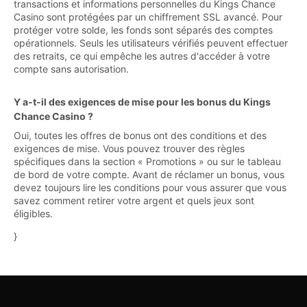
transactions et informations personnelles du Kings Chance
Casino sont protégées par un chiffrement SSL avancé. Pour
protéger votre solde, les fonds sont séparés des comptes
opérationnels. Seuls les utilisateurs vérifiés peuvent effectuer
des retraits, ce qui empêche les autres d'accéder à votre
compte sans autorisation.
Y a-t-il des exigences de mise pour les bonus du Kings
Chance Casino ?
Oui, toutes les offres de bonus ont des conditions et des
exigences de mise. Vous pouvez trouver des règles
spécifiques dans la section « Promotions » ou sur le tableau
de bord de votre compte. Avant de réclamer un bonus, vous
devez toujours lire les conditions pour vous assurer que vous
savez comment retirer votre argent et quels jeux sont
éligibles.
}