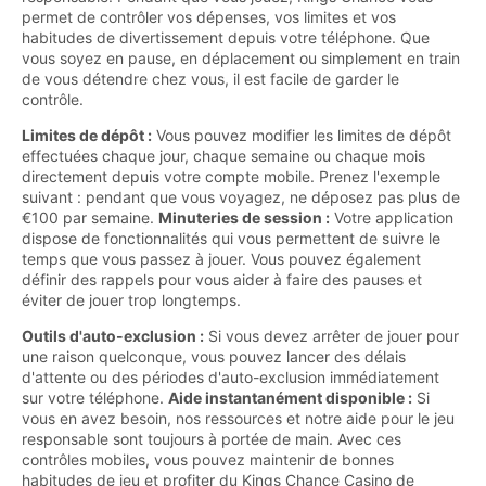
permet de contrôler vos dépenses, vos limites et vos
habitudes de divertissement depuis votre téléphone. Que
vous soyez en pause, en déplacement ou simplement en train
de vous détendre chez vous, il est facile de garder le
contrôle.
Limites de dépôt :
Vous pouvez modifier les limites de dépôt
effectuées chaque jour, chaque semaine ou chaque mois
directement depuis votre compte mobile. Prenez l'exemple
suivant : pendant que vous voyagez, ne déposez pas plus de
€100 par semaine.
Minuteries de session :
Votre application
dispose de fonctionnalités qui vous permettent de suivre le
temps que vous passez à jouer. Vous pouvez également
définir des rappels pour vous aider à faire des pauses et
éviter de jouer trop longtemps.
Outils d'auto-exclusion :
Si vous devez arrêter de jouer pour
une raison quelconque, vous pouvez lancer des délais
d'attente ou des périodes d'auto-exclusion immédiatement
sur votre téléphone.
Aide instantanément disponible :
Si
vous en avez besoin, nos ressources et notre aide pour le jeu
responsable sont toujours à portée de main. Avec ces
contrôles mobiles, vous pouvez maintenir de bonnes
habitudes de jeu et profiter du Kings Chance Casino de