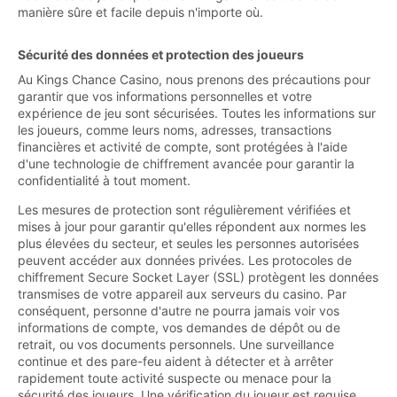
manière sûre et facile depuis n'importe où.
Sécurité des données et protection des joueurs
Au Kings Chance Casino, nous prenons des précautions pour
garantir que vos informations personnelles et votre
expérience de jeu sont sécurisées. Toutes les informations sur
les joueurs, comme leurs noms, adresses, transactions
financières et activité de compte, sont protégées à l'aide
d'une technologie de chiffrement avancée pour garantir la
confidentialité à tout moment.
Les mesures de protection sont régulièrement vérifiées et
mises à jour pour garantir qu'elles répondent aux normes les
plus élevées du secteur, et seules les personnes autorisées
peuvent accéder aux données privées. Les protocoles de
chiffrement Secure Socket Layer (SSL) protègent les données
transmises de votre appareil aux serveurs du casino. Par
conséquent, personne d'autre ne pourra jamais voir vos
informations de compte, vos demandes de dépôt ou de
retrait, ou vos documents personnels. Une surveillance
continue et des pare-feu aident à détecter et à arrêter
rapidement toute activité suspecte ou menace pour la
sécurité des joueurs. Une vérification du joueur est requise