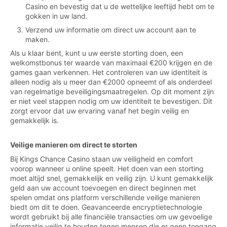
Casino en bevestig dat u de wettelijke leeftijd hebt om te
gokken in uw land.
Verzend uw informatie om direct uw account aan te
maken.
Als u klaar bent, kunt u uw eerste storting doen, een
welkomstbonus ter waarde van maximaal €200 krijgen en de
games gaan verkennen. Het controleren van uw identiteit is
alleen nodig als u meer dan €2000 opneemt of als onderdeel
van regelmatige beveiligingsmaatregelen. Op dit moment zijn
er niet veel stappen nodig om uw identiteit te bevestigen. Dit
zorgt ervoor dat uw ervaring vanaf het begin veilig en
gemakkelijk is.
Veilige manieren om direct te storten
Bij Kings Chance Casino staan uw veiligheid en comfort
voorop wanneer u online speelt. Het doen van een storting
moet altijd snel, gemakkelijk en veilig zijn. U kunt gemakkelijk
geld aan uw account toevoegen en direct beginnen met
spelen omdat ons platform verschillende veilige manieren
biedt om dit te doen. Geavanceerde encryptietechnologie
wordt gebruikt bij alle financiële transacties om uw gevoelige
informatie veilig te houden tegen mensen die er geen toegang