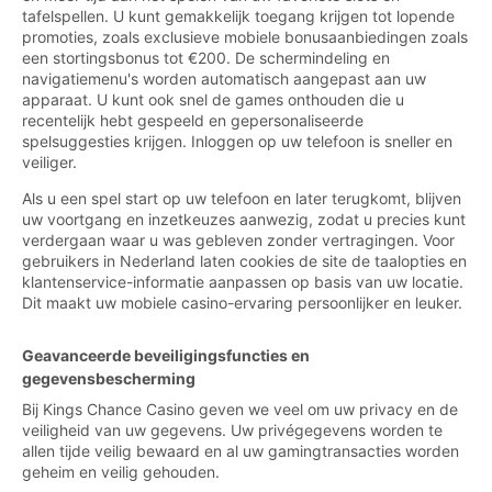
tafelspellen. U kunt gemakkelijk toegang krijgen tot lopende
promoties, zoals exclusieve mobiele bonusaanbiedingen zoals
een stortingsbonus tot €200. De schermindeling en
navigatiemenu's worden automatisch aangepast aan uw
apparaat. U kunt ook snel de games onthouden die u
recentelijk hebt gespeeld en gepersonaliseerde
spelsuggesties krijgen. Inloggen op uw telefoon is sneller en
veiliger.
Als u een spel start op uw telefoon en later terugkomt, blijven
uw voortgang en inzetkeuzes aanwezig, zodat u precies kunt
verdergaan waar u was gebleven zonder vertragingen. Voor
gebruikers in Nederland laten cookies de site de taalopties en
klantenservice-informatie aanpassen op basis van uw locatie.
Dit maakt uw mobiele casino-ervaring persoonlijker en leuker.
Geavanceerde beveiligingsfuncties en
gegevensbescherming
Bij Kings Chance Casino geven we veel om uw privacy en de
veiligheid van uw gegevens. Uw privégegevens worden te
allen tijde veilig bewaard en al uw gamingtransacties worden
geheim en veilig gehouden.