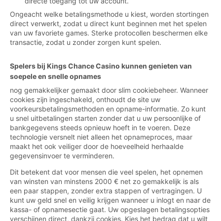
directe toegang tot uw account.
Ongeacht welke betalingsmethode u kiest, worden stortingen
direct verwerkt, zodat u direct kunt beginnen met het spelen
van uw favoriete games. Sterke protocollen beschermen elke
transactie, zodat u zonder zorgen kunt spelen.
Spelers bij Kings Chance Casino kunnen genieten van
soepele en snelle opnames
nog gemakkelijker gemaakt door slim cookiebeheer. Wanneer
cookies zijn ingeschakeld, onthoudt de site uw
voorkeursbetalingsmethoden en opname-informatie. Zo kunt
u snel uitbetalingen starten zonder dat u uw persoonlijke of
bankgegevens steeds opnieuw hoeft in te voeren. Deze
technologie versnelt niet alleen het opnameproces, maar
maakt het ook veiliger door de hoeveelheid herhaalde
gegevensinvoer te verminderen.
Dit betekent dat voor mensen die veel spelen, het opnemen
van winsten van minstens 2000 € net zo gemakkelijk is als
een paar stappen, zonder extra stappen of vertragingen. U
kunt uw geld snel en veilig krijgen wanneer u inlogt en naar de
kassa- of opnamesectie gaat. Uw opgeslagen betalingsopties
verschijnen direct, dankzij cookies. Kies het bedrag dat u wilt