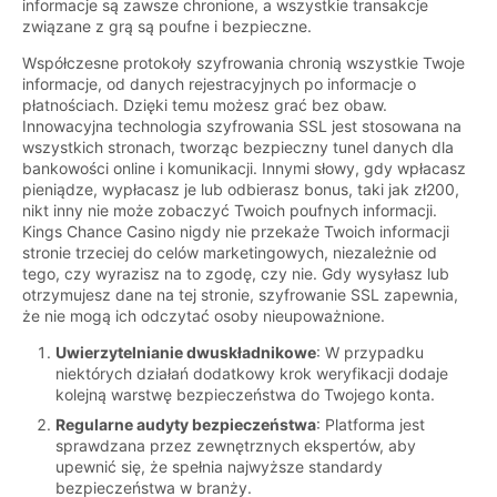
informacje są zawsze chronione, a wszystkie transakcje
związane z grą są poufne i bezpieczne.
Współczesne protokoły szyfrowania chronią wszystkie Twoje
informacje, od danych rejestracyjnych po informacje o
płatnościach. Dzięki temu możesz grać bez obaw.
Innowacyjna technologia szyfrowania SSL jest stosowana na
wszystkich stronach, tworząc bezpieczny tunel danych dla
bankowości online i komunikacji. Innymi słowy, gdy wpłacasz
pieniądze, wypłacasz je lub odbierasz bonus, taki jak zł200,
nikt inny nie może zobaczyć Twoich poufnych informacji.
Kings Chance Casino nigdy nie przekaże Twoich informacji
stronie trzeciej do celów marketingowych, niezależnie od
tego, czy wyrazisz na to zgodę, czy nie. Gdy wysyłasz lub
otrzymujesz dane na tej stronie, szyfrowanie SSL zapewnia,
że nie mogą ich odczytać osoby nieupoważnione.
Uwierzytelnianie dwuskładnikowe
: W przypadku
niektórych działań dodatkowy krok weryfikacji dodaje
kolejną warstwę bezpieczeństwa do Twojego konta.
Regularne audyty bezpieczeństwa
: Platforma jest
sprawdzana przez zewnętrznych ekspertów, aby
upewnić się, że spełnia najwyższe standardy
bezpieczeństwa w branży.