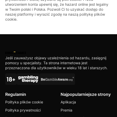
utworzeniem konta upewnij się, że hazard online jest legalny
w Twoim polski i Polska. Pozwoli Ci to uzyskać dostęp do
naszej platformy i wyrazić zgodę na naszą politykę plików
cookie.
Jeśli zauważysz objawy uzależnienia od hazardu, zasięgnij
pomocy u specjalisty. Ta strona internetowa jest
przeznaczona dla użytkowników w wieku 18 lat i starszych.
Regulamin
Najpopularniejsze strony
Polityka plików cookie
Aplikacja
Polityka prywatności
Premia