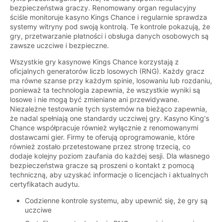
bezpieczeństwa graczy. Renomowany organ regulacyjny
ściśle monitoruje kasyno Kings Chance i regularnie sprawdza
systemy witryny pod swoją kontrolą. Te kontrole pokazują, że
gry, przetwarzanie płatności i obsługa danych osobowych są
zawsze uczciwe i bezpieczne.
Wszystkie gry kasynowe Kings Chance korzystają z
oficjalnych generatorów liczb losowych (RNG). Każdy gracz
ma równe szanse przy każdym spinie, losowaniu lub rozdaniu,
ponieważ ta technologia zapewnia, że wszystkie wyniki są
losowe i nie mogą być zmieniane ani przewidywane.
Niezależne testowanie tych systemów na bieżąco zapewnia,
że nadal spełniają one standardy uczciwej gry. Kasyno King's
Chance współpracuje również wyłącznie z renomowanymi
dostawcami gier. Firmy te oferują oprogramowanie, które
również zostało przetestowane przez stronę trzecią, co
dodaje kolejny poziom zaufania do każdej sesji. Dla własnego
bezpieczeństwa gracze są proszeni o kontakt z pomocą
techniczną, aby uzyskać informacje o licencjach i aktualnych
certyfikatach audytu.
Codzienne kontrole systemu, aby upewnić się, że gry są
uczciwe