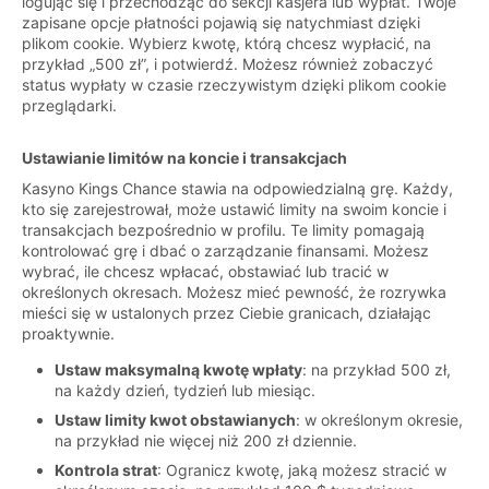
logując się i przechodząc do sekcji kasjera lub wypłat. Twoje
zapisane opcje płatności pojawią się natychmiast dzięki
plikom cookie. Wybierz kwotę, którą chcesz wypłacić, na
przykład „500 zł”, i potwierdź. Możesz również zobaczyć
status wypłaty w czasie rzeczywistym dzięki plikom cookie
przeglądarki.
Ustawianie limitów na koncie i transakcjach
Kasyno Kings Chance stawia na odpowiedzialną grę. Każdy,
kto się zarejestrował, może ustawić limity na swoim koncie i
transakcjach bezpośrednio w profilu. Te limity pomagają
kontrolować grę i dbać o zarządzanie finansami. Możesz
wybrać, ile chcesz wpłacać, obstawiać lub tracić w
określonych okresach. Możesz mieć pewność, że rozrywka
mieści się w ustalonych przez Ciebie granicach, działając
proaktywnie.
Ustaw maksymalną kwotę wpłaty
: na przykład 500 zł,
na każdy dzień, tydzień lub miesiąc.
Ustaw limity kwot obstawianych
: w określonym okresie,
na przykład nie więcej niż 200 zł dziennie.
Kontrola strat
: Ogranicz kwotę, jaką możesz stracić w