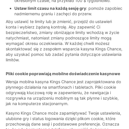
określonym czasie, na przykład 100 $ tygodniowo.
Ustaw limit czasu na każdą sesję gry
: pomoże zapobiec
nadmiernemu graniu i zachęci do przerw.
Aby ustawić te limity lub je zmienić, przejdź do ustawień
konta i wybierz żądaną kontrolę. Aby zapewnić Ci
bezpieczeństwo, zmiany obniżające limity wchodzą w życie
natychmiast, natomiast zmiany podnoszące limity mogą
wymagać okresu oczekiwania. W każdej chwili możesz
skontaktować się z zespołem wsparcia kasyna Kings Chance,
aby uzyskać pomoc lub zadać pytania dotyczące ustawiania
limitów.
Pliki cookie poprawiają mobilne doświadczenie kasynowe
Wersja mobilna kasyna Kings Chance jest zaprojektowana do
płynnego działania na smartfonach i tabletach. Pliki cookie
odgrywają kluczową rolę w zapewnieniu, że nawigacja i
rozgrywka na urządzeniu mobilnym są tak płynne i szybkie,
jak na komputerze stacjonarnym.
Kasyno Kings Chance może zapamiętywać Twoje ustawienia,
ulubione gry i status logowania dzięki plikom cookie, które
przechowują dane sesji i podstawowe preferencje. Oznacza