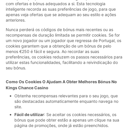
com ofertas e bónus adequados a si. Esta tecnologia
inteligente recorda as suas preferências de jogo, para que
apenas veja ofertas que se adequam ao seu estilo e ações
anteriores.
Nunca perderá os códigos de bónus mais recentes ou as
recompensas de duração limitada se permitir cookies. Se for
um novo jogador ou um jogador que regressa de Portugal, os
cookies garantem que a obtenção de um bónus de pelo
menos €250 é fácil e segura. Ao recordar as suas
preferências, os cookies reduzem os passos necessários para
utilizar estas funcionalidades, facilitando a reivindicação do
seu bónus.
Como Os Cookies O Ajudam A Obter Melhores Bónus No
Kings Chance Casino
Obtenha recompensas relevantes para o seu jogo, que
são destacadas automaticamente enquanto navega no
site.
Fácil de utilizar
: Se aceitar os cookies necessários, os
bónus que pode obter estão a apenas um clique na sua
página de promoções, onde já estão preenchidos.