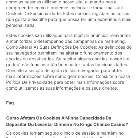
como as pessoas utilizam o nosso site, ajudando-nos a
compreender como o podemos melhorar e tornar mais útil.
Cookies De Funcionalidade: Estes cookies registam as coisas
que gosta e escolhe para que possa ter uma experiência mais
personalizada.
Estes cookies são utilizados para mostrar anúncios relevantes
e monitorizar o desempenho das campanhas de marketing.
Como Alterar As Suas Definições De Cookies: As definições do
seu navegador permitem-lhe alterar o funcionamento dos
cookies ou desativá-los. Se rejeitar alguns cookies, o website
poderá não funcionar tão bem ou ter tantas funcionalidades.
Consulte a secção de ajuda do seu navegador para obter
mais informações sobre como gerir cookies. Consulte a nossa
Política De Privacidade para obter mais informações sobre
como utilizamos as suas informações e os seus direitos.
Faq
Como Afetam Os Cookies A Minha Capacidade De
Depositar Ou Levantar Dinheiro No Kings Chance Casino?
Os cookies tornam seguro o início de sessão e mantêm-no