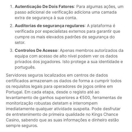
Autenticação De Dois Fatores
: Para algumas ações, um
passo adicional de verificação adiciona uma camada
extra de segurança à sua conta.
Auditorias de segurança regulares
: A plataforma é
verificada por especialistas externos para garantir que
cumpre os mais elevados padrões de segurança do
setor.
Controlos De Acesso
: Apenas membros autorizados da
equipa com acesso de alto nível podem ver os dados
privados dos jogadores. Isto protege a sua identidade e
português.
Servidores seguros localizados em centros de dados
certificados armazenam os dados de forma a cumprir todos
os requisitos legais para operadores de jogos online em
Portugal. Em cada etapa, desde o registo até ao
levantamento de ganhos superiores a €500, ferramentas de
monitorização robustas detetam e interrompem
imediatamente qualquer atividade suspeita. Pode desfrutar
de entretenimento de primeira qualidade no Kings Chance
Casino, sabendo que as suas informações e dinheiro estão
sempre seguros.