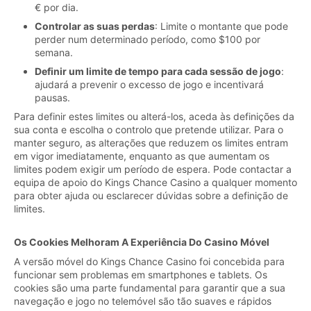
€ por dia.
Controlar as suas perdas
: Limite o montante que pode
perder num determinado período, como $100 por
semana.
Definir um limite de tempo para cada sessão de jogo
:
ajudará a prevenir o excesso de jogo e incentivará
pausas.
Para definir estes limites ou alterá-los, aceda às definições da
sua conta e escolha o controlo que pretende utilizar. Para o
manter seguro, as alterações que reduzem os limites entram
em vigor imediatamente, enquanto as que aumentam os
limites podem exigir um período de espera. Pode contactar a
equipa de apoio do Kings Chance Casino a qualquer momento
para obter ajuda ou esclarecer dúvidas sobre a definição de
limites.
Os Cookies Melhoram A Experiência Do Casino Móvel
A versão móvel do Kings Chance Casino foi concebida para
funcionar sem problemas em smartphones e tablets. Os
cookies são uma parte fundamental para garantir que a sua
navegação e jogo no telemóvel são tão suaves e rápidos