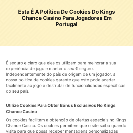
Esta É A Política De Cookies Do Kings
Chance Casino Para Jogadores Em
Portugal
É seguro e claro que eles os utilizam para melhorar a sua
experiência de jogo e manter o seu € seguro.
Independentemente do país de origem de um jogador, a
nossa política de cookies garante que este pode aceder
facilmente ao jogo e desfrutar de funcionalidades específicas
do seu país.
Utilize Cookies Para Obter Bónus Exclusivos No Kings
Chance Casino
Os cookies facilitam a obtenção de ofertas especiais no Kings
Chance Casino. Os cookies permitem que o site saiba quando
visita para que possa receber mensagens personalizadas