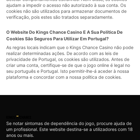
ajudam a impedir o acesso não autorizado à sua conta. Os
cookies não são utilizados para armazenar documentos de
verificação, pois estes são tratados separadamente.
O Website Do Kings Chance Casino E A Sua Política De
Cookies São Seguros Para Utilizar Em Portugal?
As regras locais indicam que o Kings Chance Casino não pode
realizar determinadas ações. De acordo com as leis de
privacidade de Portugal, os cookies são utilizados. Antes de
criar uma conta, certifique-se de que o jogo online é legal no
seu português e Portugal. Isto permitir-lhe-á aceder à nossa
plataforma e concordar com a nossa política de cookies.
Se notar sintomas de dependência do jogo, procure ajuda de
um profissional. Este website destina-se a utilizadores com 18
anos ou mais.