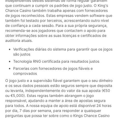
independentes destes sistemas de forma regular garantem
que continuam a cumprir os padrões de jogo justo. O King's
Chance Casino também trabalha apenas com fornecedores
de jogos reconhecidos. Estas empresas vendem software que
também foi testado por terceiros, acrescentando outro nível
de confiança a cada sessão. Para a sua própria segurança,
recomenda-se aos jogadores que contactem o apoio para
obter informações sobre as suas licenças e certificados de
auditoria atuais.
Verificações diárias do sistema para garantir que os jogos
são justos
Tecnologia RNG certificada para resultados justos
Parcerias com fornecedores de jogos fiáveis e
comprovados
O jogo justo e a supervisão fiável garantem que o seu dinheiro
e os seus dados pessoais estão seguros sempre que deposita
ou levanta, independentemente do valor da sua aposta (€50
ou €5,000). Estas regras também abrangem o jogo
responsável, ajudando a manter a área de apostas segura
para todos. A nossa equipa de apoio está disponível 24 horas
por dia, 7 dias por semana, para responder a quaisquer
perguntas que possa ter sobre como o Kings Chance Casino