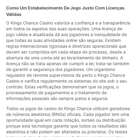
Como Um Estabelecimento De Jogo Justo Com Licenças
Válidas
O Kings Chance Casino valoriza a confiança e a transparência
em todos os aspetos das suas operações. Uma licença de
jogo válida e atualizada dá aos jogadores a tranquilidade de
que todas as suas atividades online são seguras. Existem
regras internacionais rigorosas e diretrizes operacionais que
devem ser cumpridas em cada etapa do processo, desde a
abertura de uma conta até ao levantamento de dinheiro. A
licença não se trata apenas de cumprir a lei; trata-se também
de garantir a segurança dos jogadores. Um organismo
regulador de renome supervisiona de perto o Kings Chance
Casino e verifica regularmente os sistemas do site sob o seu
controlo. Estas verificações demonstram que os jogos, o
processamento de pagamentos e o tratamento de
informações pessoais são sempre justos e seguros.
Todos os jogos de casino do Kings Chance utilizam geradores
de números aleatórios (RNGs) oficiais. Cada jogador tem uma
oportunidade igual em cada rotação, sorteio ou distribuição
porque esta tecnologia garante que todos os resultados são
aleatórios e não podem ser alterados ou previstos. Os testes