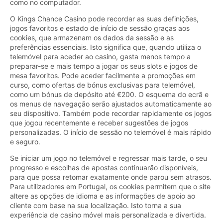
como no computador.
O Kings Chance Casino pode recordar as suas definições,
jogos favoritos e estado de início de sessão graças aos
cookies, que armazenam os dados da sessão e as
preferências essenciais. Isto significa que, quando utiliza o
telemóvel para aceder ao casino, gasta menos tempo a
preparar-se e mais tempo a jogar os seus slots e jogos de
mesa favoritos. Pode aceder facilmente a promoções em
curso, como ofertas de bónus exclusivas para telemóvel,
como um bónus de depósito até €200. O esquema do ecrã e
os menus de navegação serão ajustados automaticamente ao
seu dispositivo. Também pode recordar rapidamente os jogos
que jogou recentemente e receber sugestões de jogos
personalizadas. O início de sessão no telemóvel é mais rápido
e seguro.
Se iniciar um jogo no telemóvel e regressar mais tarde, o seu
progresso e escolhas de apostas continuarão disponíveis,
para que possa retomar exatamente onde parou sem atrasos.
Para utilizadores em Portugal, os cookies permitem que o site
altere as opções de idioma e as informações de apoio ao
cliente com base na sua localização. Isto torna a sua
experiência de casino móvel mais personalizada e divertida.