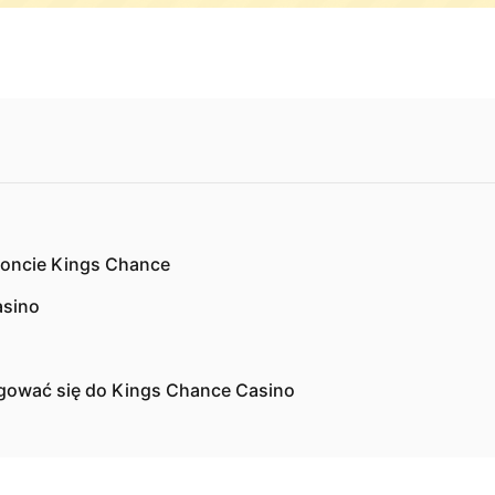
koncie Kings Chance
asino
ogować się do Kings Chance Casino
eruje wiele bezpiecznych metod płatności, dzięki czemu 