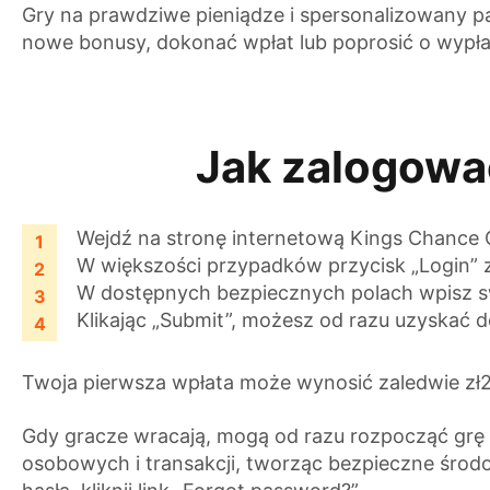
Gry na prawdziwe pieniądze i spersonalizowany p
nowe bonusy, dokonać wpłat lub poprosić o wypł
Jak zalogować
Wejdź na stronę internetową Kings Chance C
W większości przypadków przycisk „Login” 
W dostępnych bezpiecznych polach wpisz swó
Klikając „Submit”, możesz od razu uzyskać 
Twoja pierwsza wpłata może wynosić zaledwie zł
Gdy gracze wracają, mogą od razu rozpocząć grę
osobowych i transakcji, tworząc bezpieczne środ