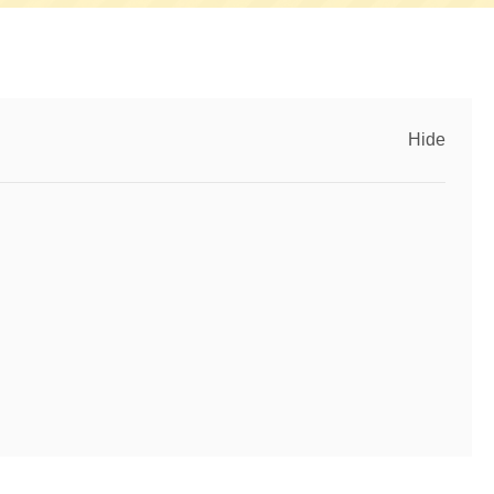
Hide
każdy gracz może znaleźć odpowiednią dla siebie