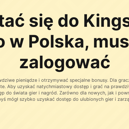
tać się do King
 w Polska, mus
zalogować
ziwe pieniądze i otrzymywać specjalne bonusy. Dla graczy
ste. Aby uzyskać natychmiastowy dostęp i grać na prawdzi
ęp do świata gier i nagród. Zarówno dla nowych, jak i pow
yś mógł szybko uzyskać dostęp do ulubionych gier i zarz