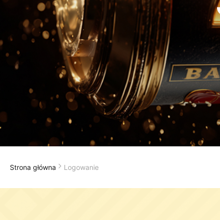
Strona główna
Logowanie