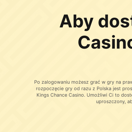
Aby dos
Casino
Po zalogowaniu możesz grać w gry na prawd
rozpoczęcie gry od razu z Polska jest pro
Kings Chance Casino. Umożliwi Ci to dost
uproszczony, ab