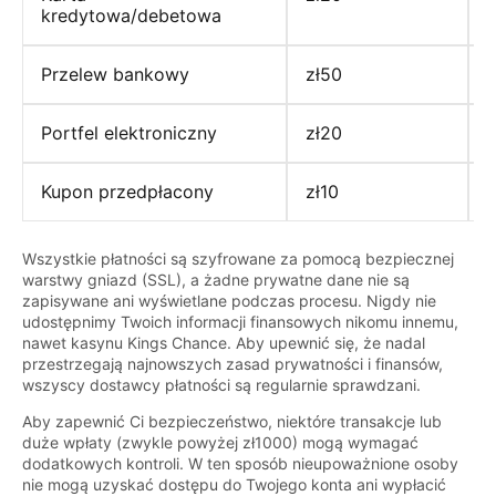
kredytowa/debetowa
Przelew bankowy
zł50
1
Portfel elektroniczny
zł20
Kupon przedpłacony
zł10
Wszystkie płatności są szyfrowane za pomocą bezpiecznej
warstwy gniazd (SSL), a żadne prywatne dane nie są
zapisywane ani wyświetlane podczas procesu. Nigdy nie
udostępnimy Twoich informacji finansowych nikomu innemu,
nawet kasynu Kings Chance. Aby upewnić się, że nadal
przestrzegają najnowszych zasad prywatności i finansów,
wszyscy dostawcy płatności są regularnie sprawdzani.
Aby zapewnić Ci bezpieczeństwo, niektóre transakcje lub
duże wpłaty (zwykle powyżej zł1000) mogą wymagać
dodatkowych kontroli. W ten sposób nieupoważnione osoby
nie mogą uzyskać dostępu do Twojego konta ani wypłacić