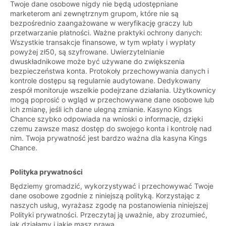
Twoje dane osobowe nigdy nie będą udostępniane
marketerom ani zewnętrznym grupom, które nie są
bezpośrednio zaangażowane w weryfikację graczy lub
przetwarzanie płatności. Ważne praktyki ochrony danych:
Wszystkie transakcje finansowe, w tym wpłaty i wypłaty
powyżej zł50, są szyfrowane. Uwierzytelnianie
dwuskładnikowe może być używane do zwiększenia
bezpieczeństwa konta. Protokoły przechowywania danych i
kontrole dostępu są regularnie audytowane. Dedykowany
zespół monitoruje wszelkie podejrzane działania. Użytkownicy
mogą poprosić o wgląd w przechowywane dane osobowe lub
ich zmianę, jeśli ich dane ulegną zmianie. Kasyno Kings
Chance szybko odpowiada na wnioski o informacje, dzięki
czemu zawsze masz dostęp do swojego konta i kontrolę nad
nim. Twoja prywatność jest bardzo ważna dla kasyna Kings
Chance.
Polityka prywatności
Będziemy gromadzić, wykorzystywać i przechowywać Twoje
dane osobowe zgodnie z niniejszą polityką. Korzystając z
naszych usług, wyrażasz zgodę na postanowienia niniejszej
Polityki prywatności. Przeczytaj ją uważnie, aby zrozumieć,
jak działamy i jakie masz prawa.