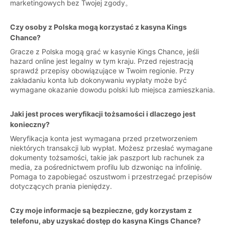
marketingowych bez Twojej zgody。
Czy osoby z Polska mogą korzystać z kasyna Kings
Chance?
Gracze z Polska mogą grać w kasynie Kings Chance, jeśli
hazard online jest legalny w tym kraju. Przed rejestracją
sprawdź przepisy obowiązujące w Twoim regionie. Przy
zakładaniu konta lub dokonywaniu wypłaty może być
wymagane okazanie dowodu polski lub miejsca zamieszkania.
Jaki jest proces weryfikacji tożsamości i dlaczego jest
konieczny?
Weryfikacja konta jest wymagana przed przetworzeniem
niektórych transakcji lub wypłat. Możesz przesłać wymagane
dokumenty tożsamości, takie jak paszport lub rachunek za
media, za pośrednictwem profilu lub dzwoniąc na infolinię.
Pomaga to zapobiegać oszustwom i przestrzegać przepisów
dotyczących prania pieniędzy.
Czy moje informacje są bezpieczne, gdy korzystam z
telefonu, aby uzyskać dostęp do kasyna Kings Chance?