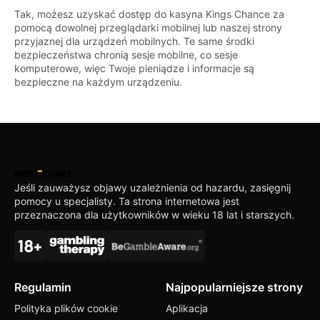
Tak, możesz uzyskać dostęp do kasyna Kings Chance za
pomocą dowolnej przeglądarki mobilnej lub naszej strony
przyjaznej dla urządzeń mobilnych. Te same środki
bezpieczeństwa chronią sesje mobilne, co sesje
komputerowe, więc Twoje pieniądze i informacje są
bezpieczne na każdym urządzeniu.
Jeśli zauważysz objawy uzależnienia od hazardu, zasięgnij
pomocy u specjalisty. Ta strona internetowa jest
przeznaczona dla użytkowników w wieku 18 lat i starszych.
Regulamin
Najpopularniejsze strony
Polityka plików cookie
Aplikacja