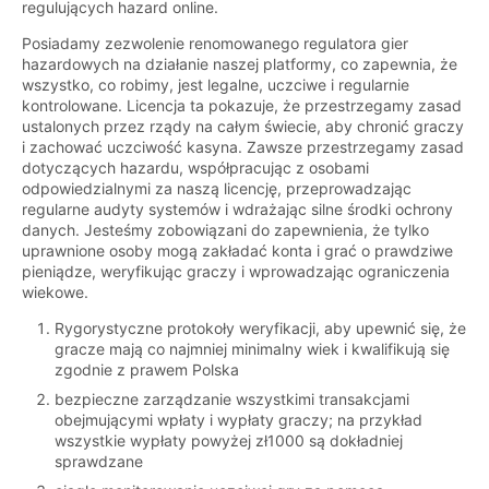
regulujących hazard online.
Posiadamy zezwolenie renomowanego regulatora gier
hazardowych na działanie naszej platformy, co zapewnia, że
wszystko, co robimy, jest legalne, uczciwe i regularnie
kontrolowane. Licencja ta pokazuje, że przestrzegamy zasad
ustalonych przez rządy na całym świecie, aby chronić graczy
i zachować uczciwość kasyna. Zawsze przestrzegamy zasad
dotyczących hazardu, współpracując z osobami
odpowiedzialnymi za naszą licencję, przeprowadzając
regularne audyty systemów i wdrażając silne środki ochrony
danych. Jesteśmy zobowiązani do zapewnienia, że tylko
uprawnione osoby mogą zakładać konta i grać o prawdziwe
pieniądze, weryfikując graczy i wprowadzając ograniczenia
wiekowe.
Rygorystyczne protokoły weryfikacji, aby upewnić się, że
gracze mają co najmniej minimalny wiek i kwalifikują się
zgodnie z prawem Polska
bezpieczne zarządzanie wszystkimi transakcjami
obejmującymi wpłaty i wypłaty graczy; na przykład
wszystkie wypłaty powyżej zł1000 są dokładniej
sprawdzane