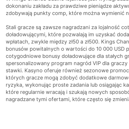
dokonaniu zakładu za prawdziwe pieniądze aktyw
zdobywają punkty comp, które można wymienić n
Stali gracze są zawsze nagradzani za lojalność 
doładowującymi, które pozwalają im uzyskać dod
wpłatach, zwykle między zł50 a zł500. Kings Chan
bonusów powitalnych o wartości do 10 000 USD p
cotygodniowe bonusy doładowujące dla stałych g
spersonalizowany program nagród VIP dla graczy
stawki. Kasyno oferuje również sezonowe promocj
których gracze mogą zdobyć dodatkowe darmowe 
ryzyka, wykonując proste zadania lub osiągając k
które regularnie wracają i szukają nowych sposo
nagradzane tymi ofertami, które często się zmieni