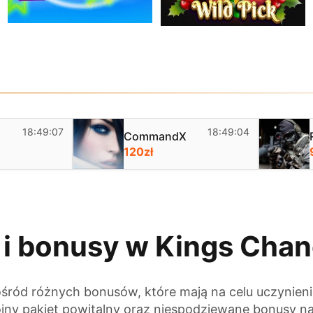
18:49:07
18:49:04
CommandX
120zł
 i bonusy w Kings Chan
śród różnych bonusów, które mają na celu uczynienie
hojny pakiet powitalny oraz niespodziewane bonusy na