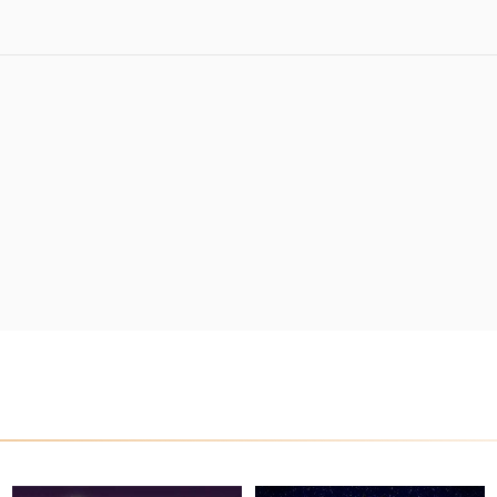
w Kings Chance Casino