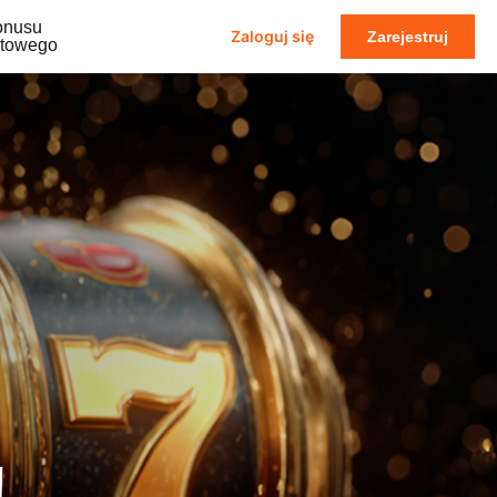
onusu
Zaloguj się
Zarejestruj
ytowego