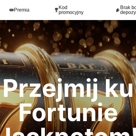
Kod
Brak b
Premia
promocyjny
depoz
Przejmij ku
Fortunie