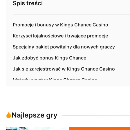
Spis treści
Promocje i bonusy w Kings Chance Casino
Korzyści lojalnościowe i trwające promocje
Specjalny pakiet powitalny dla nowych graczy
Jak zdobyć bonus Kings Chance
Jak się zarejestrować w Kings Chance Casino
Metody wpłat w Kings Chance Casino
Szybkie wypłaty i limity wypłat
Różne bonusy dla nowych i powracających graczy 
Najlepsze gry