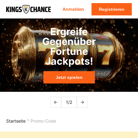
Anmelden
Registrieren
Ergreife
Gegenüber
Fortune
Jackpots!
Jetzt spielen
1/2
Startseite
Promo-Code