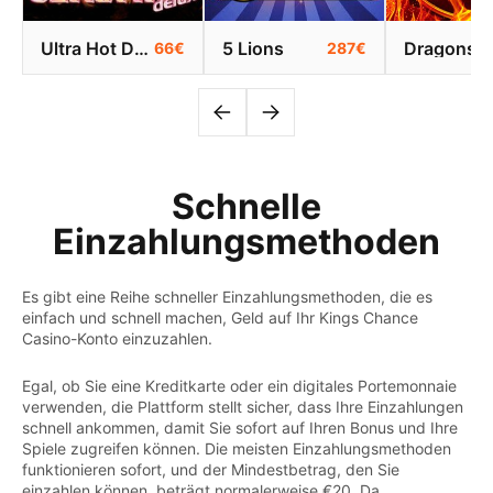
Ultra Hot Deluxe
5 Lions
D
66€
287€
Schnelle
Einzahlungsmethoden
Es gibt eine Reihe schneller Einzahlungsmethoden, die es
einfach und schnell machen, Geld auf Ihr Kings Chance
Casino-Konto einzuzahlen.
Egal, ob Sie eine Kreditkarte oder ein digitales Portemonnaie
verwenden, die Plattform stellt sicher, dass Ihre Einzahlungen
schnell ankommen, damit Sie sofort auf Ihren Bonus und Ihre
Spiele zugreifen können. Die meisten Einzahlungsmethoden
funktionieren sofort, und der Mindestbetrag, den Sie
einzahlen können, beträgt normalerweise €20. Da