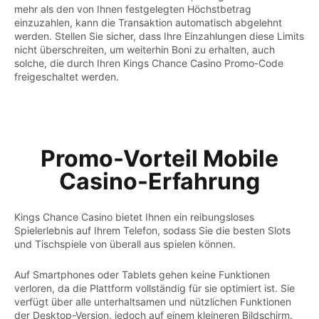
mehr als den von Ihnen festgelegten Höchstbetrag
einzuzahlen, kann die Transaktion automatisch abgelehnt
werden. Stellen Sie sicher, dass Ihre Einzahlungen diese Limits
nicht überschreiten, um weiterhin Boni zu erhalten, auch
solche, die durch Ihren Kings Chance Casino Promo-Code
freigeschaltet werden.
Promo-Vorteil Mobile
Casino-Erfahrung
Kings Chance Casino bietet Ihnen ein reibungsloses
Spielerlebnis auf Ihrem Telefon, sodass Sie die besten Slots
und Tischspiele von überall aus spielen können.
Auf Smartphones oder Tablets gehen keine Funktionen
verloren, da die Plattform vollständig für sie optimiert ist. Sie
verfügt über alle unterhaltsamen und nützlichen Funktionen
der Desktop-Version, jedoch auf einem kleineren Bildschirm.