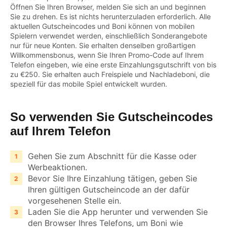
Öffnen Sie Ihren Browser, melden Sie sich an und beginnen
Sie zu drehen. Es ist nichts herunterzuladen erforderlich. Alle
aktuellen Gutscheincodes und Boni können von mobilen
Spielern verwendet werden, einschließlich Sonderangebote
nur für neue Konten. Sie erhalten denselben großartigen
Willkommensbonus, wenn Sie Ihren Promo-Code auf Ihrem
Telefon eingeben, wie eine erste Einzahlungsgutschrift von bis
zu €250. Sie erhalten auch Freispiele und Nachladeboni, die
speziell für das mobile Spiel entwickelt wurden.
So verwenden Sie Gutscheincodes
auf Ihrem Telefon
Gehen Sie zum Abschnitt für die Kasse oder
Werbeaktionen.
Bevor Sie Ihre Einzahlung tätigen, geben Sie
Ihren gültigen Gutscheincode an der dafür
vorgesehenen Stelle ein.
Laden Sie die App herunter und verwenden Sie
den Browser Ihres Telefons, um Boni wie