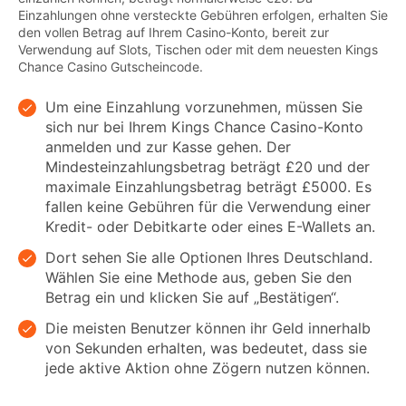
Einzahlungen ohne versteckte Gebühren erfolgen, erhalten Sie
den vollen Betrag auf Ihrem Casino-Konto, bereit zur
Verwendung auf Slots, Tischen oder mit dem neuesten Kings
Chance Casino Gutscheincode.
Um eine Einzahlung vorzunehmen, müssen Sie
sich nur bei Ihrem Kings Chance Casino-Konto
anmelden und zur Kasse gehen. Der
Mindesteinzahlungsbetrag beträgt £20 und der
maximale Einzahlungsbetrag beträgt £5000. Es
fallen keine Gebühren für die Verwendung einer
Kredit- oder Debitkarte oder eines E-Wallets an.
Dort sehen Sie alle Optionen Ihres Deutschland.
Wählen Sie eine Methode aus, geben Sie den
Betrag ein und klicken Sie auf „Bestätigen“.
Die meisten Benutzer können ihr Geld innerhalb
von Sekunden erhalten, was bedeutet, dass sie
jede aktive Aktion ohne Zögern nutzen können.