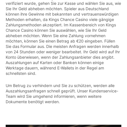
verifiziert wurde, gehen Sie zur Kasse und wählen Sie aus, wie
Sie Ihr Geld abheben möchten. Spieler aus Deutschland
können ihre Gewinne mit bekannten und vertrauenswürdigen
Methoden erhalten, da Kings Chance Casino viele gängige
Zahlungsmethoden akzeptiert. Im Kassenbereich von Kings
Chance Casino können Sie auswählen, wie Sie Ihr Geld
abheben möchten. Wenn Sie eine Zahlung vornehmen
möchten, können Sie einen Betrag ab €20 eingeben. Füllen
Sie das Formular aus. Die meisten Anfragen werden innerhalb
von 24 Stunden oder weniger bearbeitet. Ihr Geld wird auf Ihr
Konto überwiesen, wenn der Zahlungsanbieter dies angibt.
Auszahlungen auf Karten oder Banken können einige
Werktage dauern, während E-Wallets in der Regel am
schnellsten sind.
Um Betrug zu verhindern und Sie zu schützen, werden alle
Auszahlungsanfragen schnell geprüft. Unser Kundenservice-
Team wird Sie umgehend informieren, wenn weitere
Dokumente benötigt werden.