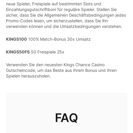
neue Spieler, Freispiele auf bestimmten Slots und
Einzahlungsgutschriftboni für reguläre Spieler. Stellen Sie
sicher, dass Sie die Allgemeinen Geschäftsbedingungen jedes
Promo-Codes lesen, um sicherzustellen, dass Sie ihn
verwenden können und die Umsatzbedingungen verstehen.
KINGS100
100% Match-Bonus 30x Umsatz
KINGS50FS
50 Freispiele 25x
Verwenden Sie den neuesten Kings Chance Casino
Gutscheincode, um das Beste aus Ihrem Bonus und Ihren
Spielen herauszuholen.
FAQ