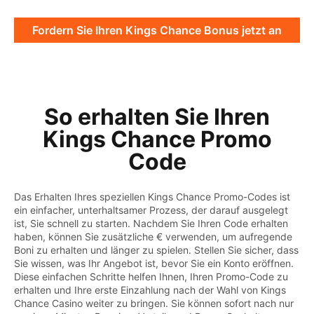
Fordern Sie Ihren Kings Chance Bonus jetzt an
So erhalten Sie Ihren
Kings Chance Promo
Code
Das Erhalten Ihres speziellen Kings Chance Promo-Codes ist
ein einfacher, unterhaltsamer Prozess, der darauf ausgelegt
ist, Sie schnell zu starten. Nachdem Sie Ihren Code erhalten
haben, können Sie zusätzliche € verwenden, um aufregende
Boni zu erhalten und länger zu spielen. Stellen Sie sicher, dass
Sie wissen, was Ihr Angebot ist, bevor Sie ein Konto eröffnen.
Diese einfachen Schritte helfen Ihnen, Ihren Promo-Code zu
erhalten und Ihre erste Einzahlung nach der Wahl von Kings
Chance Casino weiter zu bringen. Sie können sofort nach nur