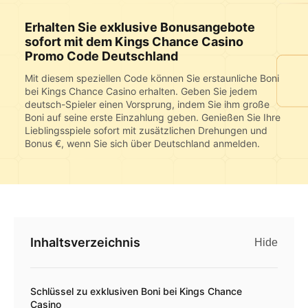
Erhalten Sie exklusive Bonusangebote
sofort mit dem Kings Chance Casino
Promo Code Deutschland
Mit diesem speziellen Code können Sie erstaunliche Boni
bei Kings Chance Casino erhalten. Geben Sie jedem
deutsch-Spieler einen Vorsprung, indem Sie ihm große
Boni auf seine erste Einzahlung geben. Genießen Sie Ihre
Lieblingsspiele sofort mit zusätzlichen Drehungen und
Bonus €, wenn Sie sich über Deutschland anmelden.
Inhaltsverzeichnis
Hide
Schlüssel zu exklusiven Boni bei Kings Chance
Casino