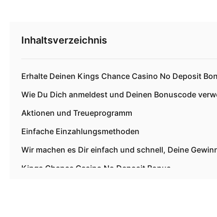
Inhaltsverzeichnis
Erhalte Deinen Kings Chance Casino No Deposit Bon
Wie Du Dich anmeldest und Deinen Bonuscode verw
Aktionen und Treueprogramm
Einfache Einzahlungsmethoden
Wir machen es Dir einfach und schnell, Deine Gewin
Kings Chance Casino No Deposit Bonus
Hauptmerkmale des Kings Chance No Deposit Bonu