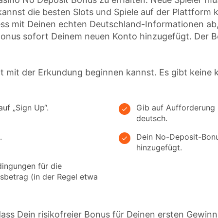
annst die besten Slots und Spiele auf der Plattform 
ozess mit Deinen echten Deutschland-Informationen a
onus sofort Deinem neuen Konto hinzugefügt. Der Bonu
rt mit der Erkundung beginnen kannst. Es gibt keine 
uf „Sign Up“.
Gib auf Aufforderung 
deutsch.
.
Dein No-Deposit-Bonu
hinzugefügt.
dingungen für die
betrag (in der Regel etwa
ass Dein risikofreier Bonus für Deinen ersten Gewinn b