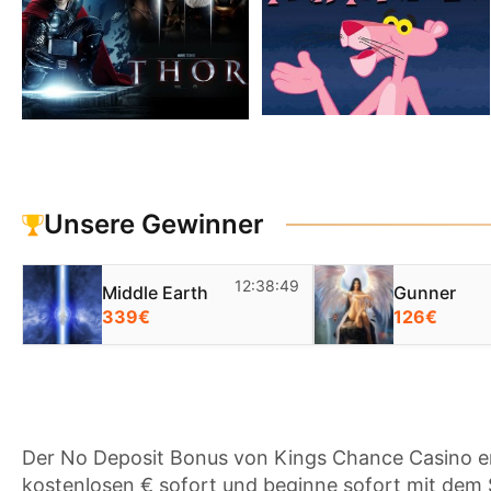
Unsere Gewinner
12:38:59
Swedish Pixie
Middle Eart
393€
339€
Der No Deposit Bonus von Kings Chance Casino erm
kostenlosen € sofort und beginne sofort mit dem