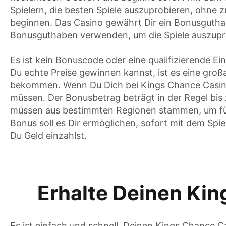
Spielern, die besten Spiele auszuprobieren, ohne 
beginnen. Das Casino gewährt Dir ein Bonusguthab
Bonusguthaben verwenden, um die Spiele auszuprob
Es ist kein Bonuscode oder eine qualifizierende Ei
Du echte Preise gewinnen kannst, ist es eine groß
bekommen. Wenn Du Dich bei Kings Chance Casino 
müssen. Der Bonusbetrag beträgt in der Regel bis z
müssen aus bestimmten Regionen stammen, um für 
Bonus soll es Dir ermöglichen, sofort mit dem Spi
Du Geld einzahlst.
Erhalte Deinen Kin
Es ist einfach und schnell, Deinen Kings Chance 