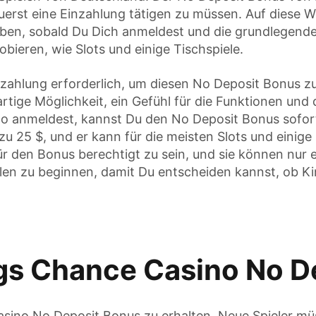
zuerst eine Einzahlung tätigen zu müssen. Auf diese 
en, sobald Du Dich anmeldest und die grundlegende 
ieren, wie Slots und einige Tischspiele.
nzahlung erforderlich, um diesen No Deposit Bonus zu
artige Möglichkeit, ein Gefühl für die Funktionen un
anmeldest, kannst Du den No Deposit Bonus sofort 
u 25 $, und er kann für die meisten Slots und einige
den Bonus berechtigt zu sein, und sie können nur e
elen zu beginnen, damit Du entscheiden kannst, ob Ki
gs Chance Casino No D
Casino No Deposit Bonus zu erhalten. Neue Spieler m