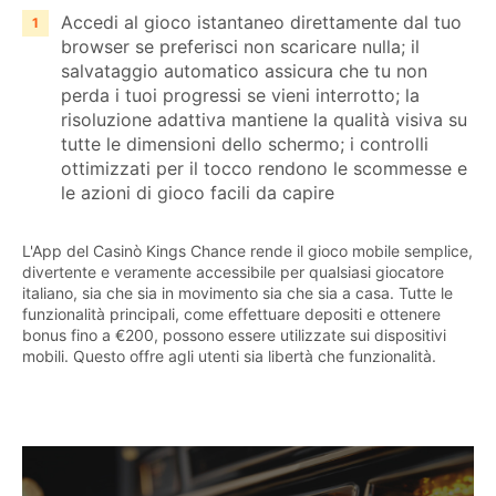
Accedi al gioco istantaneo direttamente dal tuo
browser se preferisci non scaricare nulla; il
salvataggio automatico assicura che tu non
perda i tuoi progressi se vieni interrotto; la
risoluzione adattiva mantiene la qualità visiva su
tutte le dimensioni dello schermo; i controlli
ottimizzati per il tocco rendono le scommesse e
le azioni di gioco facili da capire
L'App del Casinò Kings Chance rende il gioco mobile semplice,
divertente e veramente accessibile per qualsiasi giocatore
italiano, sia che sia in movimento sia che sia a casa. Tutte le
funzionalità principali, come effettuare depositi e ottenere
bonus fino a €200, possono essere utilizzate sui dispositivi
mobili. Questo offre agli utenti sia libertà che funzionalità.