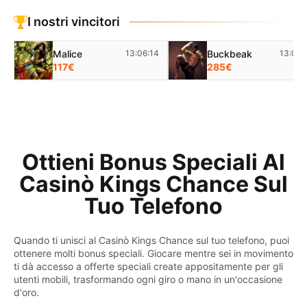
I nostri vincitori
Malice
13:06:14
Buckbeak
13:05:
117€
285€
Ottieni Bonus Speciali Al
Casinò Kings Chance Sul
Tuo Telefono
Quando ti unisci al Casinò Kings Chance sul tuo telefono, puoi
ottenere molti bonus speciali. Giocare mentre sei in movimento
ti dà accesso a offerte speciali create appositamente per gli
utenti mobili, trasformando ogni giro o mano in un'occasione
d'oro.