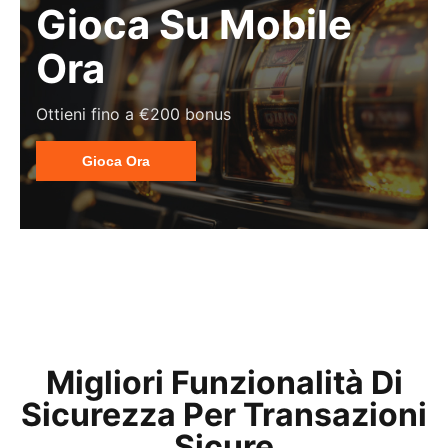
Gioca Su Mobile
Ora
Ottieni fino a €200 bonus
Gioca Ora
Migliori Funzionalità Di
Sicurezza Per Transazioni
Sicure