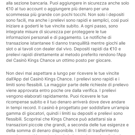
alla sezione bancaria. Puoi aggiungere in sicurezza anche solo
€10 al tuo account o aggiungere più denaro per una
scommessa più grande con pochi tocchi. Non solo i depositi
sono facili, ma anche i prelievi sono rapidi e semplici, così puoi
iniziare a goderti le tue vincite subito. A ogni passo, sono
integrate misure di sicurezza per proteggere le tue
informazioni personali e di pagamento. Le notifiche di
transazione istantanee ti danno tranquillità mentre giochi alle
slot o ai tavoli con dealer dal vivo. Depositi rapidi da €10 e
prelievi rapidi direttamente al metodo preferito rendono l'App
del Casinò Kings Chance un ottimo posto per giocare.
Non devi mai aspettare a lungo per ricevere le tue vincite
dall'App del Casinò Kings Chance. I prelievi sono rapidi e i
limiti sono flessibili. La maggior parte delle richieste di prelievo
viene approvata entro poche ore dalla verifica. I prelievi
vengono elaborati rapidamente. Puoi ricevere le tue
ricompense subito e il tuo denaro arriverà dove deve andare
in tempi record. Il casinò è progettato per soddisfare un'ampia
gamma di giocatori, quindi i limiti su depositi e prelievi sono
flessibili. Scoprirai che Kings Chance può adattarsi sia a
transazioni piccole che grandi, a seconda delle tue esigenze e
della somma di denaro disponibile. I limiti di trasferimento