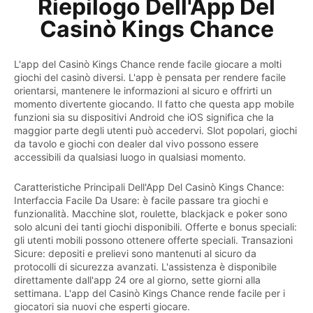
Riepilogo Dell'App Del
Casinò Kings Chance
L'app del Casinò Kings Chance rende facile giocare a molti
giochi del casinò diversi. L'app è pensata per rendere facile
orientarsi, mantenere le informazioni al sicuro e offrirti un
momento divertente giocando. Il fatto che questa app mobile
funzioni sia su dispositivi Android che iOS significa che la
maggior parte degli utenti può accedervi. Slot popolari, giochi
da tavolo e giochi con dealer dal vivo possono essere
accessibili da qualsiasi luogo in qualsiasi momento.
Caratteristiche Principali Dell'App Del Casinò Kings Chance:
Interfaccia Facile Da Usare: è facile passare tra giochi e
funzionalità. Macchine slot, roulette, blackjack e poker sono
solo alcuni dei tanti giochi disponibili. Offerte e bonus speciali:
gli utenti mobili possono ottenere offerte speciali. Transazioni
Sicure: depositi e prelievi sono mantenuti al sicuro da
protocolli di sicurezza avanzati. L'assistenza è disponibile
direttamente dall'app 24 ore al giorno, sette giorni alla
settimana. L'app del Casinò Kings Chance rende facile per i
giocatori sia nuovi che esperti giocare.