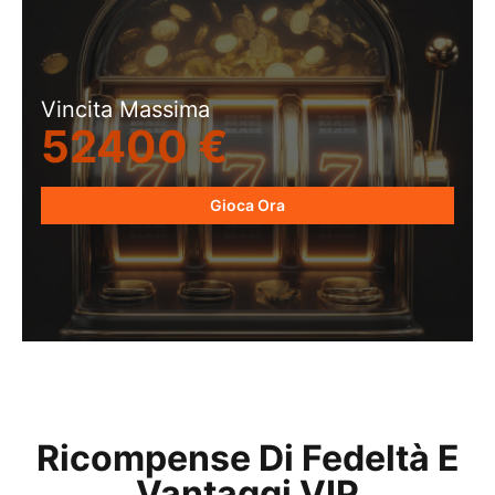
Vincita Massima
52400 €
Gioca Ora
Ricompense Di Fedeltà E
Vantaggi VIP