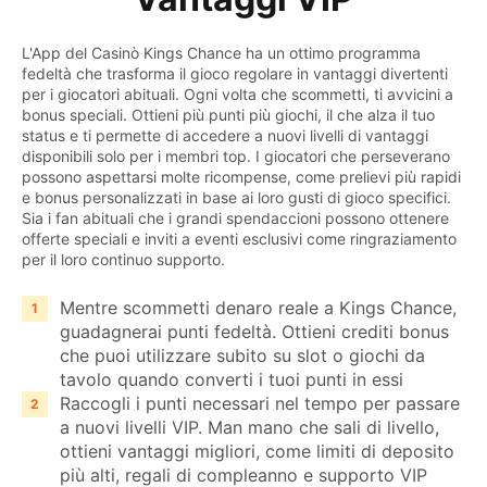
L'App del Casinò Kings Chance ha un ottimo programma
fedeltà che trasforma il gioco regolare in vantaggi divertenti
per i giocatori abituali. Ogni volta che scommetti, ti avvicini a
bonus speciali. Ottieni più punti più giochi, il che alza il tuo
status e ti permette di accedere a nuovi livelli di vantaggi
disponibili solo per i membri top. I giocatori che perseverano
possono aspettarsi molte ricompense, come prelievi più rapidi
e bonus personalizzati in base ai loro gusti di gioco specifici.
Sia i fan abituali che i grandi spendaccioni possono ottenere
offerte speciali e inviti a eventi esclusivi come ringraziamento
per il loro continuo supporto.
Mentre scommetti denaro reale a Kings Chance,
guadagnerai punti fedeltà. Ottieni crediti bonus
che puoi utilizzare subito su slot o giochi da
tavolo quando converti i tuoi punti in essi
Raccogli i punti necessari nel tempo per passare
a nuovi livelli VIP. Man mano che sali di livello,
ottieni vantaggi migliori, come limiti di deposito
più alti, regali di compleanno e supporto VIP