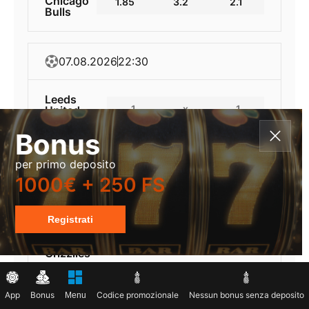
Chicago
1.85
3.2
2.1
Bulls
07.08.2026
22:30
Leeds
1
x
1
United
Newcastle
2.35
3.1
2.6
United
Bonus
per primo deposito
1000€ + 250 FS
07.08.2026
18:10
Sacramento
Registrati
1
x
1
Kings
Memphis
2
3.15
1.95
Grizzlies
App
Bonus
Codice promozionale
Nessun bonus senza deposito
Menu
07.08.2026
16:50