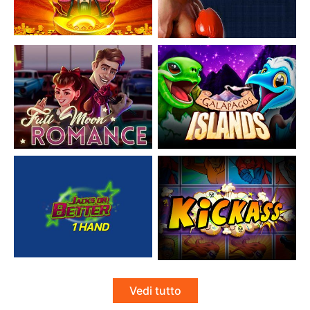
Vedi tutto