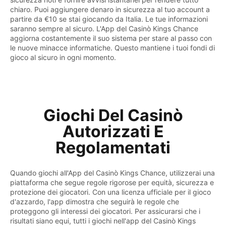
chiaro. Puoi aggiungere denaro in sicurezza al tuo account a
partire da €10 se stai giocando da Italia. Le tue informazioni
saranno sempre al sicuro. L'App del Casinò Kings Chance
aggiorna costantemente il suo sistema per stare al passo con
le nuove minacce informatiche. Questo mantiene i tuoi fondi di
gioco al sicuro in ogni momento.
Giochi Del Casinò
Autorizzati E
Regolamentati
Quando giochi all'App del Casinò Kings Chance, utilizzerai una
piattaforma che segue regole rigorose per equità, sicurezza e
protezione dei giocatori. Con una licenza ufficiale per il gioco
d'azzardo, l'app dimostra che seguirà le regole che
proteggono gli interessi dei giocatori. Per assicurarsi che i
risultati siano equi, tutti i giochi nell'app del Casinò Kings