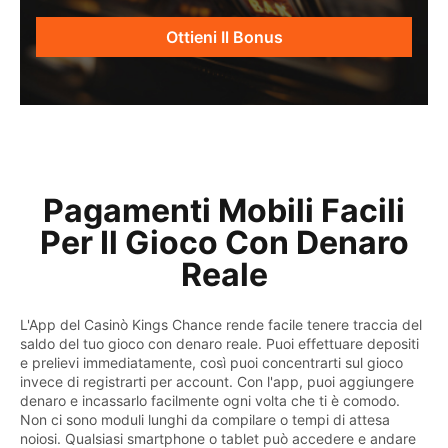
Ottieni Il Bonus
Pagamenti Mobili Facili
Per Il Gioco Con Denaro
Reale
L'App del Casinò Kings Chance rende facile tenere traccia del
saldo del tuo gioco con denaro reale. Puoi effettuare depositi
e prelievi immediatamente, così puoi concentrarti sul gioco
invece di registrarti per account. Con l'app, puoi aggiungere
denaro e incassarlo facilmente ogni volta che ti è comodo.
Non ci sono moduli lunghi da compilare o tempi di attesa
noiosi. Qualsiasi smartphone o tablet può accedere e andare