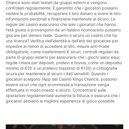
Chance sono stati testati da gruppi esterni e vengono
controllati regolarmente. È garantito che i giocatori possano
vedere le probabilità, recuperare il loro denaro e avere le loro
informazioni personali e finanziarie mantenute al sicuro. Le
regole del casinò assicurano che solo i giocatori che hanno
l'età giusta e provengono da un italiano riconosciuto possano
giocare per denaro reale. Quanto è sicuro un casinò che ha
una licenza? Verifica dell'identità e dell'età del giocatore per
impedire ai minori di accedere al sito; misure anti-frode
obbligatorie, come trasferimenti € sicuri; controlli regolari da
parte di gruppi esterni per assicurarsi che i giochi siano equi;
regole chiare per depositi, prelievi e bonus, come un deposito
minimo di €20 e un prelievo massimo di €100; e crittografia
sicura per mantenere al sicuro i dati sensibili. Quando i
giocatori scelgono l'App del Casinò Kings Chance, possono
essere sicuri che ogni scommessa e transazione venga
effettuata in modo onesto e sicuro. Concentrarsi sulle
operazioni regolamentate aumenta la fiducia e assicura che i
giocatori abbiano la migliore esperienza di gioco possibile.