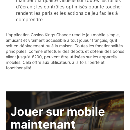
maintient la qualité visuelle sur toutes les tailles
d'écran ; les contrôles optimisés pour le toucher
rendent les paris et les actions de jeu faciles à
comprendre
L'application Casino Kings Chance rend le jeu mobile simple,
amusant et vraiment accessible à tout joueur français, qu'il
soit en déplacement ou à la maison. Toutes les fonctionnalités
principales, comme effectuer des dépôts et obtenir des bonus
allant jusqu'à €200, peuvent être utilisées sur les appareils
mobiles. Cela offre aux utilisateurs à la fois liberté et
fonctionnalité.
Jouer sur mobile
maintenant