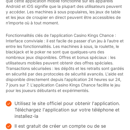
que cette application mobile fonctionne sur les appareils
Android et iOS signifie que la plupart des utilisateurs peuvent
y accéder. Les machines à sous populaires, les jeux de table
et les jeux de croupier en direct peuvent être accessibles de
n'importe où à tout moment.
Fonctionnalités clés de l'application Casino Kings Chance :
Interface conviviale : il est facile de passer d'un jeu à l'autre et
entre les fonctionnalités. Les machines à sous, la roulette, le
blackjack et le poker ne sont que quelques-uns des
nombreux jeux disponibles. Offres et bonus spéciaux : les
utilisateurs mobiles peuvent obtenir des offres spéciales.
Transactions sécurisées : les dépôts et les retraits sont gardés
en sécurité par des protocoles de sécurité avancés. L'aide est
disponible directement depuis l'application 24 heures sur 24,
7 jours sur 7. L'application Casino Kings Chance facilite le jeu
pour les joueurs débutants et expérimentés.
Utilisez le site officiel pour obtenir l'application.
Téléchargez l'application sur votre téléphone et
installez-la
Il est gratuit de créer un compte ou de se