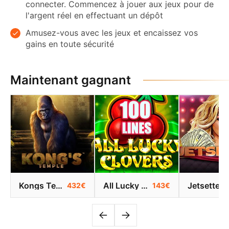
connecter. Commencez à jouer aux jeux pour de
l'argent réel en effectuant un dépôt
Amusez-vous avec les jeux et encaissez vos
gains en toute sécurité
Maintenant gagnant
Kongs Temple
All Lucky Clovers 100
Jetsetter
432€
143€