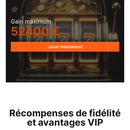
Gain maximum
52400 €
Jouer maintenant
Récompenses de fidélité
et avantages VIP