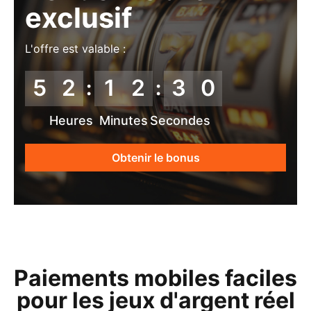
exclusif
L'offre est valable :
5
2
1
2
2
8
:
:
Heures
Minutes
Secondes
Obtenir le bonus
Paiements mobiles faciles
pour les jeux d'argent réel