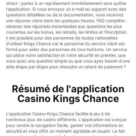
direct : parlez à un représentant immédiatement sans quitter
l'application. Si vous envoyez un e-mail au support avec des
questions détaillées ou de la documentation, vous recevrez
une réponse claire dans les quelques heures. FAQ complète :
obtenez des réponses instantanées aux questions les plus
courantes sur les bonus, les retraits, les limites et l'inscription.
Il est possible pour des personnes de toutes nationalités
d'utiliser Kings Chance car le personnel du service client est
formé pour aider des personnes de tous horizons. Un service
qui place votre satisfaction et votre sécurité en premier, que
vous ayez une question simple ou que vous ayez besoin d'une
aide étape par étape pour résoudre un retard de paiement ?
Résumé de l'application
Casino Kings Chance
L'application Casino Kings Chance facilite le jeu à de
nombreux jeux de casino différents. L'application est conçue
pour rendre la navigation facile, garder vos informations en
sécurité et vous offrir un moment agréable en jouant. Le fait