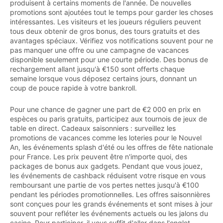
produisent à certains moments de l'année. De nouvelles
promotions sont ajoutées tout le temps pour garder les choses
intéressantes. Les visiteurs et les joueurs réguliers peuvent
tous deux obtenir de gros bonus, des tours gratuits et des
avantages spéciaux. Vérifiez vos notifications souvent pour ne
pas manquer une offre ou une campagne de vacances
disponible seulement pour une courte période. Des bonus de
rechargement allant jusqu'à €150 sont offerts chaque
semaine lorsque vous déposez certains jours, donnant un
coup de pouce rapide à votre bankroll.
Pour une chance de gagner une part de €2 000 en prix en
espèces ou paris gratuits, participez aux tournois de jeux de
table en direct. Cadeaux saisonniers : surveillez les
promotions de vacances comme les loteries pour le Nouvel
An, les événements splash d'été ou les offres de fête nationale
pour France. Les prix peuvent être n'importe quoi, des
packages de bonus aux gadgets. Pendant que vous jouez,
les événements de cashback réduisent votre risque en vous
remboursant une partie de vos pertes nettes jusqu'à €100
pendant les périodes promotionnelles. Les offres saisonnières
sont conçues pour les grands événements et sont mises à jour
souvent pour refléter les événements actuels ou les jalons du
casino. Pour participer, il vous suffit d'aller dans l'onglet