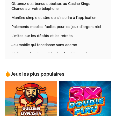
Obtenez des bonus spéciaux au Casino Kings
Chance sur votre téléphone
Manière simple et sûre de s'inscrire à l'application
Paiements mobiles faciles pour les jeux d'argent réel
Limites sur les dépôts et les retraits
Jeu mobile qui fonctionne sans accroc
Meilleures fonctionnalités de sécurité pour des
transactions sûres
Jeux de casino sous licence et réglementés
Jeux les plus populaires
Récompenses de fidélité et avantages VIP
Promotions en direct et offres saisonnières
Service client fiable sur l'application
Résumé de l'application Casino Kings Chance