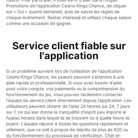
Promotions de l'application Casino Kings Chance, de cliquer
sur « Oui » quand demandé, puis de suivre les règles de
chaque événement. Restez intéressé et utilisez chaque saison
comme une occasion de gagner.
Service client fiable sur
l'application
Si un problème survient lors de l'utilisation de l'application
Casino Kings Chance, les joueurs peuvent s'attendre à une
aide rapide et professionnelle. Si vous avez besoin d'aide
pour votre compte, vos paiements ou la compréhension du
fonctionnement du jeu, vous pouvez facilement contacter
l'équipe du service client directement depuis l'application. Les
utilisateurs peuvent obtenir de l'aide 24 heures sur 24, 7 jours
sur 7, ce qui leur donne la tranquillité d'esprit peu importe le
fuseau horaire dans lequel ils se trouvent ou à quelle heure ils
jouent. L'équipe répond à toutes les questions rapidement et
utilement, que ce soit à propos de dépôts de plus de €20 ou
du fonctionnement du processus de vérification. Chat en