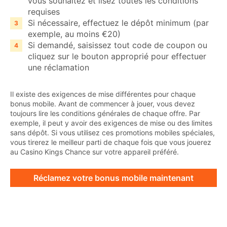
vous souhaitez et lisez toutes les conditions
requises
Si nécessaire, effectuez le dépôt minimum (par
exemple, au moins €20)
Si demandé, saisissez tout code de coupon ou
cliquez sur le bouton approprié pour effectuer
une réclamation
Il existe des exigences de mise différentes pour chaque
bonus mobile. Avant de commencer à jouer, vous devez
toujours lire les conditions générales de chaque offre. Par
exemple, il peut y avoir des exigences de mise ou des limites
sans dépôt. Si vous utilisez ces promotions mobiles spéciales,
vous tirerez le meilleur parti de chaque fois que vous jouerez
au Casino Kings Chance sur votre appareil préféré.
Réclamez votre bonus mobile maintenant