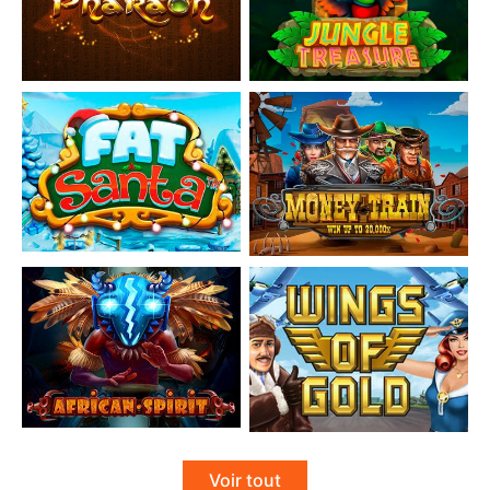
Voir tout