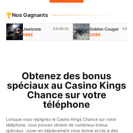
Nos Gagnants
Jawbone
04:49:30
Golden Cougar
04:49
186€
208€
Obtenez des bonus
spéciaux au Casino Kings
Chance sur votre
téléphone
Lorsque vous rejoignez le Casino Kings Chance sur votre
téléphone, vous pouvez obtenir de nombreux bonus
spéciaux. Jouer en déplacement vous donne accès à des