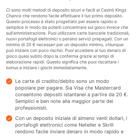
Ci sono molti metodi di deposito sicuri e facili al Casinò Kings
Chance che rendono facile effettuare il tuo primo deposito.
Questo processo è stato progettato per essere rapido e
semplice in modo da poterti concentrare sul gioco invece che
sull'amministrazione. Puoi utilizzare carte bancarie tradizionali,
nuovi portafogli elettronici o persino servizi prepagati. Con un
minimo di 20 € necessari per un deposito minimo, chiunque
può iniziare con poco rischio. Puoi accedere al tuo denaro di
gioco quasi subito dopo la conferma grazie ai tempi di
elaborazione rapidi. Questo significa che puoi riscattare i
bonus e iniziare i giochi immediatamente.
Le carte di credito/debito sono un modo
popolare per pagare. Sia Visa che Mastercard
consentono depositi istantanei a partire da 20 €.
Semplici e ben note alla maggior parte dei
professionisti.
Con un deposito iniziale di almeno venti dollari, i
portafogli elettronici come Neteller e Skrill
rendono facile inviare denaro in modo rapido e