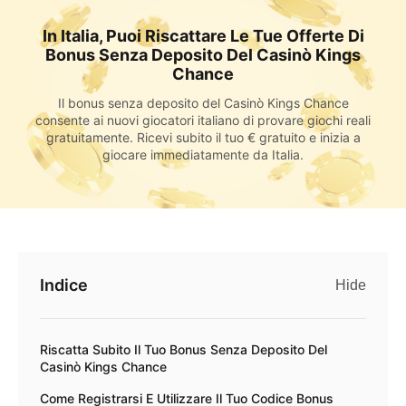
In Italia, Puoi Riscattare Le Tue Offerte Di
Bonus Senza Deposito Del Casinò Kings
Chance
Il bonus senza deposito del Casinò Kings Chance
consente ai nuovi giocatori italiano di provare giochi reali
gratuitamente. Ricevi subito il tuo € gratuito e inizia a
giocare immediatamente da Italia.
Indice
Hide
Riscatta Subito Il Tuo Bonus Senza Deposito Del
Casinò Kings Chance
Come Registrarsi E Utilizzare Il Tuo Codice Bonus