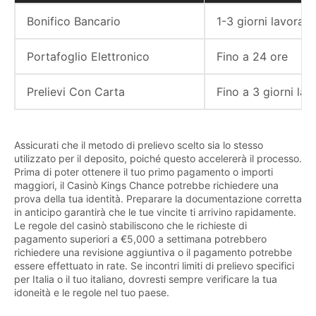
Bonifico Bancario
1-3 giorni lavorativ
Portafoglio Elettronico
Fino a 24 ore
Prelievi Con Carta
Fino a 3 giorni lav
Assicurati che il metodo di prelievo scelto sia lo stesso
utilizzato per il deposito, poiché questo accelererà il processo.
Prima di poter ottenere il tuo primo pagamento o importi
maggiori, il Casinò Kings Chance potrebbe richiedere una
prova della tua identità. Preparare la documentazione corretta
in anticipo garantirà che le tue vincite ti arrivino rapidamente.
Le regole del casinò stabiliscono che le richieste di
pagamento superiori a €5,000 a settimana potrebbero
richiedere una revisione aggiuntiva o il pagamento potrebbe
essere effettuato in rate. Se incontri limiti di prelievo specifici
per Italia o il tuo italiano, dovresti sempre verificare la tua
idoneità e le regole nel tuo paese.