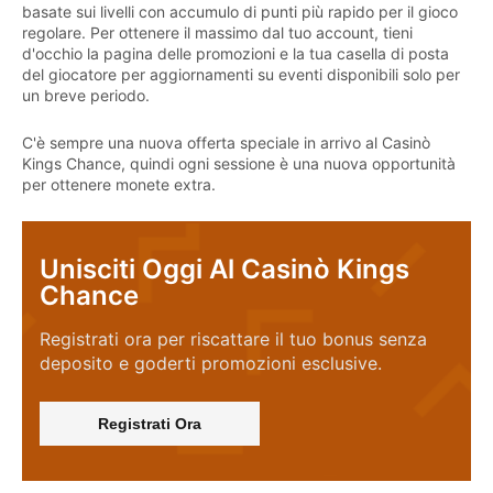
basate sui livelli con accumulo di punti più rapido per il gioco
regolare. Per ottenere il massimo dal tuo account, tieni
d'occhio la pagina delle promozioni e la tua casella di posta
del giocatore per aggiornamenti su eventi disponibili solo per
un breve periodo.
C'è sempre una nuova offerta speciale in arrivo al Casinò
Kings Chance, quindi ogni sessione è una nuova opportunità
per ottenere monete extra.
Unisciti Oggi Al Casinò Kings
Chance
Registrati ora per riscattare il tuo bonus senza
deposito e goderti promozioni esclusive.
Registrati Ora