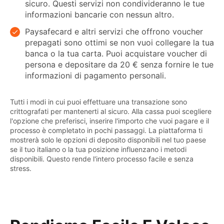
sicuro. Questi servizi non condivideranno le tue
informazioni bancarie con nessun altro.
Paysafecard e altri servizi che offrono voucher
prepagati sono ottimi se non vuoi collegare la tua
banca o la tua carta. Puoi acquistare voucher di
persona e depositare da 20 € senza fornire le tue
informazioni di pagamento personali.
Tutti i modi in cui puoi effettuare una transazione sono
crittografati per mantenerti al sicuro. Alla cassa puoi scegliere
l'opzione che preferisci, inserire l'importo che vuoi pagare e il
processo è completato in pochi passaggi. La piattaforma ti
mostrerà solo le opzioni di deposito disponibili nel tuo paese
se il tuo italiano o la tua posizione influenzano i metodi
disponibili. Questo rende l'intero processo facile e senza
stress.