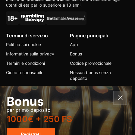
utenti di età pari o superiore a 18 anni.
Termini di servizio
Pagine principali
Politica sui cookie
App
Informativa sulla privacy
Bonus
Termini e condizioni
Codice promozionale
Gioco responsabile
Nessun bonus senza
deposito
Contatti
Bonus
+599 9 9156638
per primo deposito
info@kings-chance-casino.io
1000€ + 250 FS
Cambia lingua
Registrati