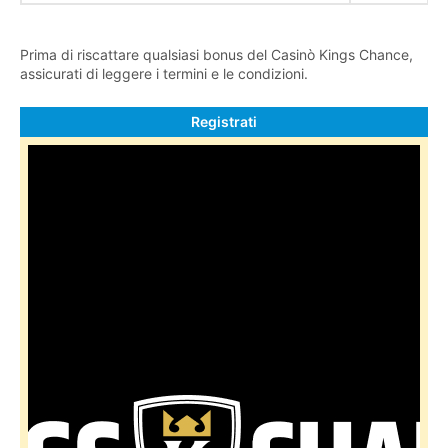
Prima di riscattare qualsiasi bonus del Casinò Kings Chance,
assicurati di leggere i termini e le condizioni.
Registrati