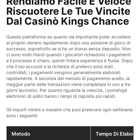
Rendiamo Facile E Veloce
Riscuotere Le Tue Vincite
Dal Casinò Kings Chance
Questa piattaforma sa quanto sia importante poter accedere
al proprio denaro rapidamente dopo una sessione di gioco di
successo, soprattutto se si ha un bonus senza deposito. Non
ci sono molti ritardi quando i giocatori richiedono i pagamenti
e il processo è chiaro, quindi l'intera esperienza è fluida. Dopo
che il tuo account e la richiesta di prelievo sono stati
controllati, i pagamenti vengono generalmente elaborati
rapidamente. A seconda del metodo di pagamento scelto, la
maggior parte delle transazioni viene completata in uno a tre
giorni lavorativi. Per quanto riguarda la velocità, i portafogli
elettronici di solito hanno i tempi di risposta più rapidi.
Gli importi minimi e massimi che puoi prelevare ogni settimana
sono i seguenti:
Metodo
Tempo Di Elabora