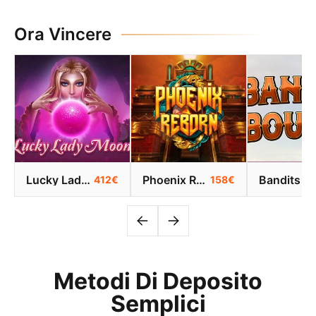
Ora Vincere
Lucky Lady Moon
Phoenix Reborn
Bandits B
412€
158€
Metodi Di Deposito
Semplici