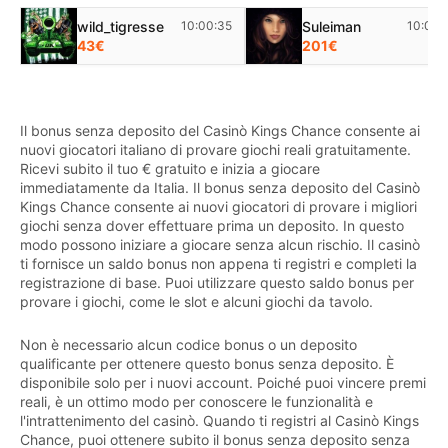
wild_tigresse
10:00:35
Suleiman
10:00:
43€
201€
Il bonus senza deposito del Casinò Kings Chance consente ai
nuovi giocatori italiano di provare giochi reali gratuitamente.
Ricevi subito il tuo € gratuito e inizia a giocare
immediatamente da Italia. Il bonus senza deposito del Casinò
Kings Chance consente ai nuovi giocatori di provare i migliori
giochi senza dover effettuare prima un deposito. In questo
modo possono iniziare a giocare senza alcun rischio. Il casinò
ti fornisce un saldo bonus non appena ti registri e completi la
registrazione di base. Puoi utilizzare questo saldo bonus per
provare i giochi, come le slot e alcuni giochi da tavolo.
Non è necessario alcun codice bonus o un deposito
qualificante per ottenere questo bonus senza deposito. È
disponibile solo per i nuovi account. Poiché puoi vincere premi
reali, è un ottimo modo per conoscere le funzionalità e
l'intrattenimento del casinò. Quando ti registri al Casinò Kings
Chance, puoi ottenere subito il bonus senza deposito senza