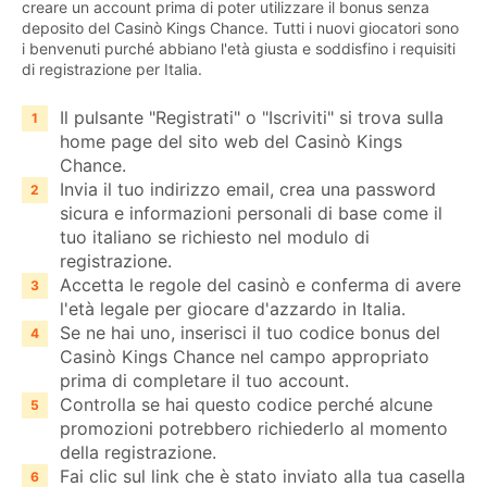
creare un account prima di poter utilizzare il bonus senza
deposito del Casinò Kings Chance. Tutti i nuovi giocatori sono
i benvenuti purché abbiano l'età giusta e soddisfino i requisiti
di registrazione per Italia.
Il pulsante "Registrati" o "Iscriviti" si trova sulla
home page del sito web del Casinò Kings
Chance.
Invia il tuo indirizzo email, crea una password
sicura e informazioni personali di base come il
tuo italiano se richiesto nel modulo di
registrazione.
Accetta le regole del casinò e conferma di avere
l'età legale per giocare d'azzardo in Italia.
Se ne hai uno, inserisci il tuo codice bonus del
Casinò Kings Chance nel campo appropriato
prima di completare il tuo account.
Controlla se hai questo codice perché alcune
promozioni potrebbero richiederlo al momento
della registrazione.
Fai clic sul link che è stato inviato alla tua casella