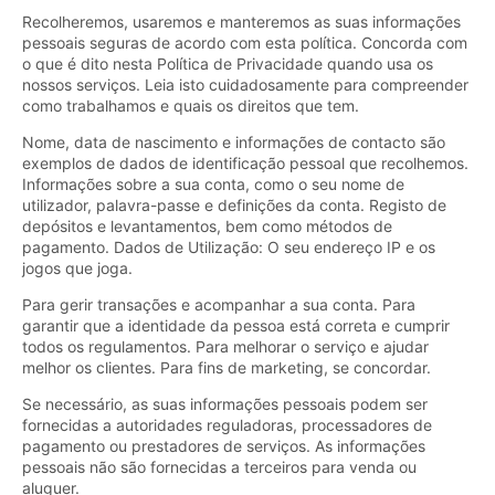
Recolheremos, usaremos e manteremos as suas informações
pessoais seguras de acordo com esta política. Concorda com
o que é dito nesta Política de Privacidade quando usa os
nossos serviços. Leia isto cuidadosamente para compreender
como trabalhamos e quais os direitos que tem.
Nome, data de nascimento e informações de contacto são
exemplos de dados de identificação pessoal que recolhemos.
Informações sobre a sua conta, como o seu nome de
utilizador, palavra-passe e definições da conta. Registo de
depósitos e levantamentos, bem como métodos de
pagamento. Dados de Utilização: O seu endereço IP e os
jogos que joga.
Para gerir transações e acompanhar a sua conta. Para
garantir que a identidade da pessoa está correta e cumprir
todos os regulamentos. Para melhorar o serviço e ajudar
melhor os clientes. Para fins de marketing, se concordar.
Se necessário, as suas informações pessoais podem ser
fornecidas a autoridades reguladoras, processadores de
pagamento ou prestadores de serviços. As informações
pessoais não são fornecidas a terceiros para venda ou
aluguer.