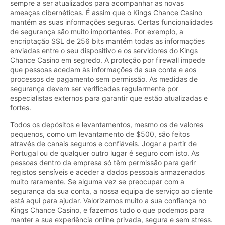
sempre a ser atualizados para acompanhar as novas
ameaças cibernéticas. É assim que o Kings Chance Casino
mantém as suas informações seguras. Certas funcionalidades
de segurança são muito importantes. Por exemplo, a
encriptação SSL de 256 bits mantém todas as informações
enviadas entre o seu dispositivo e os servidores do Kings
Chance Casino em segredo. A proteção por firewall impede
que pessoas acedam às informações da sua conta e aos
processos de pagamento sem permissão. As medidas de
segurança devem ser verificadas regularmente por
especialistas externos para garantir que estão atualizadas e
fortes.
Todos os depósitos e levantamentos, mesmo os de valores
pequenos, como um levantamento de $500, são feitos
através de canais seguros e confiáveis. Jogar a partir de
Portugal ou de qualquer outro lugar é seguro com isto. As
pessoas dentro da empresa só têm permissão para gerir
registos sensíveis e aceder a dados pessoais armazenados
muito raramente. Se alguma vez se preocupar com a
segurança da sua conta, a nossa equipa de serviço ao cliente
está aqui para ajudar. Valorizamos muito a sua confiança no
Kings Chance Casino, e fazemos tudo o que podemos para
manter a sua experiência online privada, segura e sem stress.