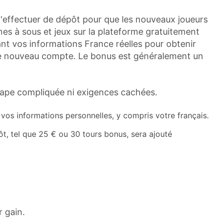
 d'effectuer de dépôt pour que les nouveaux joueurs
es à sous et jeux sur la plateforme gratuitement
sant vos informations France réelles pour obtenir
re nouveau compte. Le bonus est généralement un
tape compliquée ni exigences cachées.
vos informations personnelles, y compris votre français.
t, tel que 25 € ou 30 tours bonus, sera ajouté
 gain.