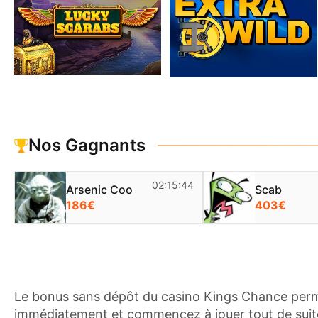
Nos Gagnants
02:15:49
Tai
Arsenic Co
18€
186€
Le bonus sans dépôt du casino Kings Chance perme
immédiatement et commencez à jouer tout de suit