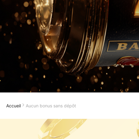
Accueil
Aucun bonus sans dépôt