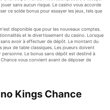
à jouer sans aucun risque. Le casino vous accorde
ser ce solde bonus pour essayer les jeux, tels que
Il n'est disponible que pour les nouveaux comptes.
tionnalités et le divertissement du casino. Lorsque
sans avoir à effectuer de dépôt. Le montant du
s jeux de table classiques. Les joueurs doivent
par personne. Le bonus sans dépôt est destiné à
s Chance vous convient avant de déposer de
ino Kings Chance