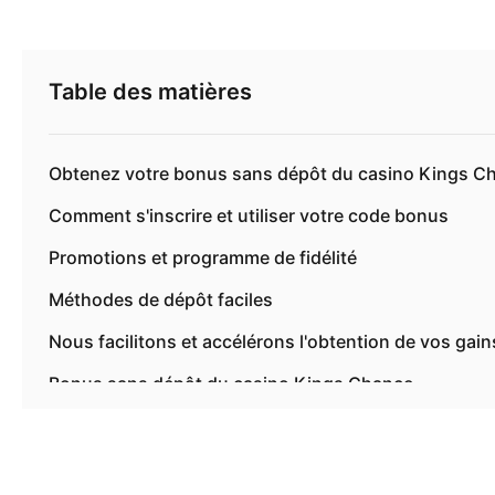
Table des matières
Obtenez votre bonus sans dépôt du casino Kings 
Comment s'inscrire et utiliser votre code bonus
Promotions et programme de fidélité
Méthodes de dépôt faciles
Nous facilitons et accélérons l'obtention de vos ga
Bonus sans dépôt du casino Kings Chance
Principales caractéristiques du bonus sans dépôt K